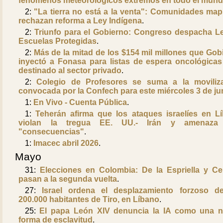
fenómenos meteorológicos extremos en todo el mun
2:
"La tierra no está a la venta": Comunidades ma
rechazan reforma a Ley Indígena
.
2:
Triunfo para el Gobierno: Congreso despacha L
Escuelas Protegidas
.
2:
Más de la mitad de los $154 mil millones que Gob
inyectó a Fonasa para listas de espera oncológicas
destinado al sector privado
.
2:
Colegio de Profesores se suma a la moviliz
convocada por la Confech para este miércoles 3 de ju
1:
En Vivo - Cuenta Pública
.
1:
Teherán afirma que los ataques israelíes en L
violan la tregua EE. UU.- Irán y amenaza
"consecuencias"
.
1:
Imacec abril 2026
.
Mayo
31:
Elecciones en Colombia: De la Espriella y C
pasan a la segunda vuelta
.
27:
Israel ordena el desplazamiento forzoso d
200.000 habitantes de Tiro, en Líbano
.
25:
El papa León XIV denuncia la IA como una 
forma de esclavitud
.