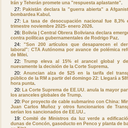
Irán y Teherán promete una "respuesta aplastante"
.
27:
Pakistán declara la "guerra abierta" a Afganis
bombardea Kabul
.
27:
La tasa de desocupación nacional fue 8,3% 
trimestre noviembre 2025- enero 2026
.
26:
Bolivia | Central Obrera Boliviana declara emerg
contra políticas gubernamentales de Rodrigo Paz
.
24:
"Son 200 artículos que desaparecen el de
laboral": CTA Autónoma por avance de polémica re
de Milei
.
22:
Trump eleva al 15% el arancel global y de
nuevamente la decisión de la Corte Suprema
.
20:
Anuncian alza de $25 en la tarifa del trans
público de la RM a partir del domingo 22: Llegará a $8
hora punta
.
20:
La Corte Suprema de EE.UU. anula la mayor par
los aranceles globales de Trump
.
20:
Por proyecto de cable submarino con China: Min
Juan Carlos Muñoz y otros funcionarios de Trans
serían los sancionados de EE.UU.
.
19:
Comité de Ministros da luz verde a edificaci
dunas de Concón, gasoducto en Penco y planta de b