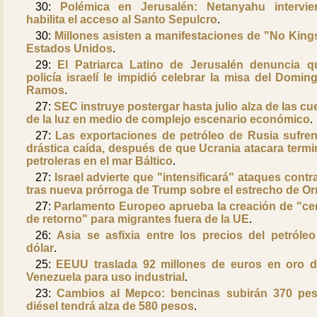
30:
Polémica en Jerusalén: Netanyahu intervi
habilita el acceso al Santo Sepulcro
.
30:
Millones asisten a manifestaciones de "No King
Estados Unidos
.
29:
El Patriarca Latino de Jerusalén denuncia q
policía israelí le impidió celebrar la misa del Domin
Ramos
.
27:
SEC instruye postergar hasta julio alza de las cu
de la luz en medio de complejo escenario económico
.
27:
Las exportaciones de petróleo de Rusia sufre
drástica caída, después de que Ucrania atacara termi
petroleras en el mar Báltico
.
27:
Israel advierte que "intensificará" ataques contra
tras nueva prórroga de Trump sobre el estrecho de O
27:
Parlamento Europeo aprueba la creación de "ce
de retorno" para migrantes fuera de la UE
.
26:
Asia se asfixia entre los precios del petróleo
dólar
.
25:
EEUU traslada 92 millones de euros en oro 
Venezuela para uso industrial
.
23:
Cambios al Mepco: bencinas subirán 370 pe
diésel tendrá alza de 580 pesos
.