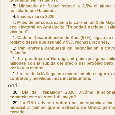
quedando sin invitados)
.
5:
Ministerio de Salud reduce a 2,5% el ajuste f
solicitado por Hacienda
.
4:
Imacec marzo 2026
.
1:
Miles de personas salen a la calle en un 1 de May
eco electoral en Andalucía: "Prioridad nacional: sala
vivienda"
.
1:
Cadem: Desaprobación de Kast (57%) llega a su 
registro desde que asumió y 59% rechaza recortes
.
1:
Irán entrega propuesta de negociación a trav
Pakistán
.
1:
La paradoja de Noruega, el país que gana mil
millones con la subida del precio del petróleo pero
vez lo usa menos
.
1:
La era de la IA llega con menos empleo seguro, 
contratos y movilidad, más incertidumbre
.
Abril
30:
Día del Trabajador 2026: ¿Cómo funciona
comercio este viernes 1 de mayo?
.
29:
La ONU advierte sobre una emergencia alimen
mundial al tiempo que el estrecho de Ormuz perm
cerrado
.