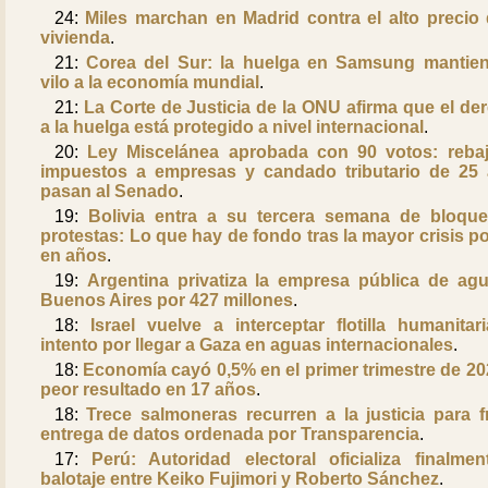
24:
Miles marchan en Madrid contra el alto precio 
vivienda
.
21:
Corea del Sur: la huelga en Samsung mantie
vilo a la economía mundial
.
21:
La Corte de Justicia de la ONU afirma que el de
a la huelga está protegido a nivel internacional
.
20:
Ley Miscelánea aprobada con 90 votos: reba
impuestos a empresas y candado tributario de 25
pasan al Senado
.
19:
Bolivia entra a su tercera semana de bloqu
protestas: Lo que hay de fondo tras la mayor crisis pol
en años
.
19:
Argentina privatiza la empresa pública de ag
Buenos Aires por 427 millones
.
18:
Israel vuelve a interceptar flotilla humanitar
intento por llegar a Gaza en aguas internacionales
.
18:
Economía cayó 0,5% en el primer trimestre de 202
peor resultado en 17 años
.
18:
Trece salmoneras recurren a la justicia para f
entrega de datos ordenada por Transparencia
.
17:
Perú: Autoridad electoral oficializa finalmen
balotaje entre Keiko Fujimori y Roberto Sánchez
.