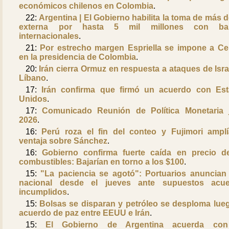
económicos chilenos en Colombia
.
22:
Argentina | El Gobierno habilita la toma de más 
externa por hasta 5 mil millones con ba
internacionales
.
21:
Por estrecho margen Espriella se impone a C
en la presidencia de Colombia
.
20:
Irán cierra Ormuz en respuesta a ataques de Isra
Líbano
.
17:
Irán confirma que firmó un acuerdo con Es
Unidos
.
17:
Comunicado Reunión de Política Monetaria 
2026
.
16:
Perú roza el fin del conteo y Fujimori ampl
ventaja sobre Sánchez
.
16:
Gobierno confirma fuerte caída en precio d
combustibles: Bajarían en torno a los $100
.
15:
"La paciencia se agotó": Portuarios anuncian
nacional desde el jueves ante supuestos acue
incumplidos
.
15:
Bolsas se disparan y petróleo se desploma lue
acuerdo de paz entre EEUU e Irán
.
15:
El Gobierno de Argentina acuerda con