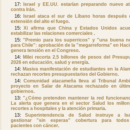
17:
Israel y EE.UU. estarían preparando nuevo a
contra Irán
.
16:
Israel ataca el sur de Líbano horas después 
extensión del alto el fuego
.
15:
Xi afirma que China y Estados Unidos acu
estabilizar las relaciones comerciales
.
15:
"Premio para los superricos" y "una buena no
para Chile": aprobación de la "megarreforma" en Hac
genera tensión en el Congreso
.
14:
Milei recorta 2,5 billones de pesos del Presup
2026 en educación, salud y energía
.
14:
Masiva manifestación de estudiantes en la Ala
rechazan recortes presupuestarios del Gobierno
.
14:
Comunidad atacameña lleva al Tribunal Ambi
proyecto en Salar de Atacama rechazado en últi
gobiernos
.
13:
"¿Cómo pretenden mantener la red funcionan
La alerta que genera en el sector Salud los millon
recortes a hospitales y la atención primaria
.
13:
Superintendencia de Salud instruye a Is
gestionar "sin esperas" cobertura para todos
pacientes con cáncer
.