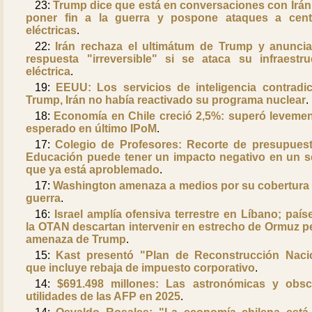
23:
Trump dice que está en conversaciones con Irán
poner fin a la guerra y pospone ataques a cent
eléctricas
.
22:
Irán rechaza el ultimátum de Trump y anunci
respuesta "irreversible" si se ataca su infraestru
eléctrica
.
19:
EEUU: Los servicios de inteligencia contradi
Trump, Irán no había reactivado su programa nuclear
.
18:
Economía en Chile creció 2,5%: superó levemen
esperado en último IPoM
.
17:
Colegio de Profesores: Recorte de presupues
Educación puede tener un impacto negativo en un s
que ya está aproblemado
.
17:
Washington amenaza a medios por su cobertura 
guerra
.
16:
Israel amplía ofensiva terrestre en Líbano; país
la OTAN descartan intervenir en estrecho de Ormuz p
amenaza de Trump
.
15:
Kast presentó "Plan de Reconstrucción Naci
que incluye rebaja de impuesto corporativo
.
14:
$691.498 millones: Las astronómicas y obs
utilidades de las AFP en 2025
.