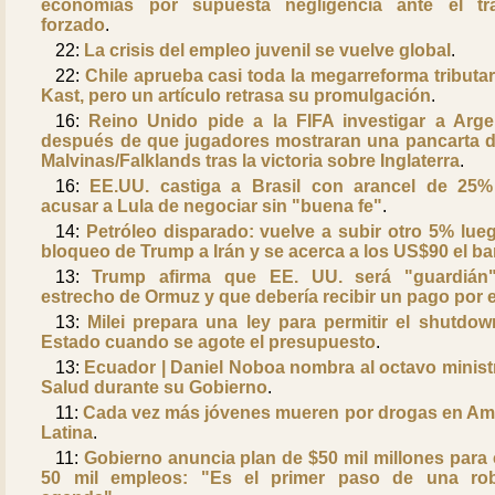
economías por supuesta negligencia ante el tr
forzado
.
22:
La crisis del empleo juvenil se vuelve global
.
22:
Chile aprueba casi toda la megarreforma tributar
Kast, pero un artículo retrasa su promulgación
.
16:
Reino Unido pide a la FIFA investigar a Arge
después de que jugadores mostraran una pancarta d
Malvinas/Falklands tras la victoria sobre Inglaterra
.
16:
EE.UU. castiga a Brasil con arancel de 25%
acusar a Lula de negociar sin "buena fe"
.
14:
Petróleo disparado: vuelve a subir otro 5% lue
bloqueo de Trump a Irán y se acerca a los US$90 el bar
13:
Trump afirma que EE. UU. será "guardián
estrecho de Ormuz y que debería recibir un pago por e
13:
Milei prepara una ley para permitir el shutdow
Estado cuando se agote el presupuesto
.
13:
Ecuador | Daniel Noboa nombra al octavo minist
Salud durante su Gobierno
.
11:
Cada vez más jóvenes mueren por drogas en Am
Latina
.
11:
Gobierno anuncia plan de $50 mil millones para 
50 mil empleos: "Es el primer paso de una ro