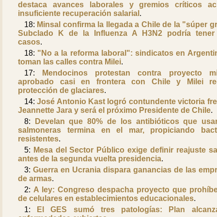
destaca avances laborales y gremios críticos a
insuficiente recuperación salarial
.
18:
Minsal confirma la llegada a Chile de la "súper gr
Subclado K de la Influenza A H3N2 podría tene
casos
.
18:
"No a la reforma laboral": sindicatos en Argenti
toman las calles contra Milei
.
17:
Mendocinos protestan contra proyecto mi
aprobado casi en frontera con Chile y Milei r
protección de glaciares
.
14:
José Antonio Kast logró contundente victoria fre
Jeannette Jara y será el próximo Presidente de Chile
.
8:
Develan que 80% de los antibióticos que usa
salmoneras termina en el mar, propiciando bact
resistentes
.
5:
Mesa del Sector Público exige definir reajuste sal
antes de la segunda vuelta presidencia
.
3:
Guerra en Ucrania dispara ganancias de las emp
de armas
.
2:
A ley: Congreso despacha proyecto que prohíb
de celulares en establecimientos educacionales
.
1:
El GES sumó tres patologías: Plan alcanz