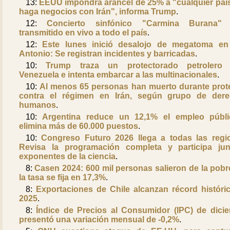
13:
EEUU impondrá arancel de 25% a "cualquier paí
haga negocios con Irán", informa Trump
.
12:
Concierto sinfónico "Carmina Burana" 
transmitido en vivo a todo el país
.
12:
Este lunes inició desalojo de megatoma e
Antonio: Se registran incidentes y barricadas
.
10:
Trump traza un protectorado petrolero 
Venezuela e intenta embarcar a las multinacionales
.
10:
Al menos 65 personas han muerto durante prot
contra el régimen en Irán, según grupo de der
humanos
.
10:
Argentina reduce un 12,1% el empleo públ
elimina más de 60.000 puestos
.
10:
Congreso Futuro 2026 llega a todas las regi
Revisa la programación completa y participa ju
exponentes de la ciencia
.
8:
Casen 2024: 600 mil personas salieron de la pobr
la tasa se fija en 17,3%
.
8:
Exportaciones de Chile alcanzan récord históri
2025
.
8:
Índice de Precios al Consumidor (IPC) de dici
presentó una variación mensual de -0,2%
.