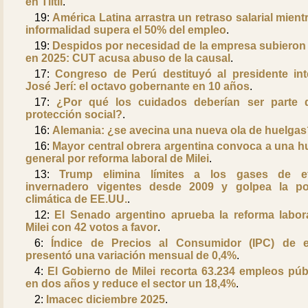
en Tiltil
.
19:
América Latina arrastra un retraso salarial mientr
informalidad supera el 50% del empleo
.
19:
Despidos por necesidad de la empresa subieron
en 2025: CUT acusa abuso de la causal
.
17:
Congreso de Perú destituyó al presidente int
José Jerí: el octavo gobernante en 10 años
.
17:
¿Por qué los cuidados deberían ser parte 
protección social?
.
16:
Alemania: ¿se avecina una nueva ola de huelgas
16:
Mayor central obrera argentina convoca a una h
general por reforma laboral de Milei
.
13:
Trump elimina límites a los gases de ef
invernadero vigentes desde 2009 y golpea la pol
climática de EE.UU.
.
12:
El Senado argentino aprueba la reforma labor
Milei con 42 votos a favor
.
6:
Índice de Precios al Consumidor (IPC) de 
presentó una variación mensual de 0,4%
.
4:
El Gobierno de Milei recorta 63.234 empleos púb
en dos años y reduce el sector un 18,4%
.
2:
Imacec diciembre 2025
.