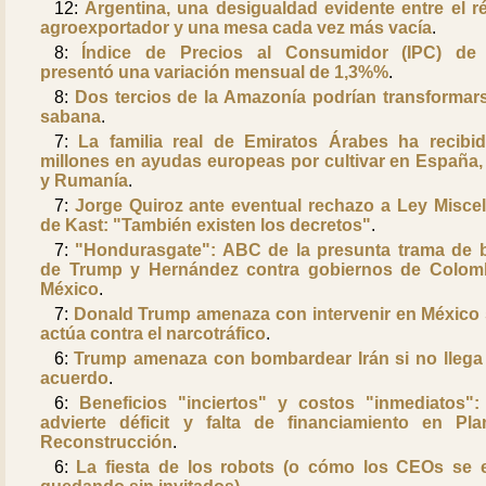
12:
Argentina, una desigualdad evidente entre el r
agroexportador y una mesa cada vez más vacía
.
8:
Índice de Precios al Consumidor (IPC) de 
presentó una variación mensual de 1,3%%
.
8:
Dos tercios de la Amazonía podrían transformar
sabana
.
7:
La familia real de Emiratos Árabes ha recibi
millones en ayudas europeas por cultivar en España, I
y Rumanía
.
7:
Jorge Quiroz ante eventual rechazo a Ley Misce
de Kast: "También existen los decretos"
.
7:
"Hondurasgate": ABC de la presunta trama de 
de Trump y Hernández contra gobiernos de Colom
México
.
7:
Donald Trump amenaza con intervenir en México 
actúa contra el narcotráfico
.
6:
Trump amenaza con bombardear Irán si no llega
acuerdo
.
6:
Beneficios "inciertos" y costos "inmediatos"
advierte déficit y falta de financiamiento en Pl
Reconstrucción
.
6:
La fiesta de los robots (o cómo los CEOs se 