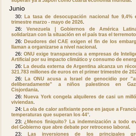
superan ya a Japón como cuarta economía mundial
.
Junio
30:
La tasa de desocupación nacional fue 9,4% 
trimestre marzo - mayo de 2026
.
26:
Venezuela | Gobiernos de América Latin
solidarizan con la situación en el país tras el terremot
26:
Deudores del CAE exigen el fin de los embar
llaman a organizarse a nivel nacional
.
26:
ONU exige transparencia a empresas de Intelig
Artificial por su impacto climático y consumo de energ
26:
La deuda externa de Argentina alcanza un réco
321.783 millones de euros en el primer trimestre de 20
26:
La ONU acusa a Israel de genocidio por "a
deliberadamente" a niños palestinos en Ga
Cisjordania
.
26:
Nueva York congela alquileres de casi un mill
viviendas
.
24:
La ola de calor asfixiante pone en jaque a Franci
temperaturas que superan los 44°
.
23:
¿Menos finiquito? La indemnización a todo e
del Gobierno que abre debate por retroceso laboral
.
23:
Las inversiones de los principales gr