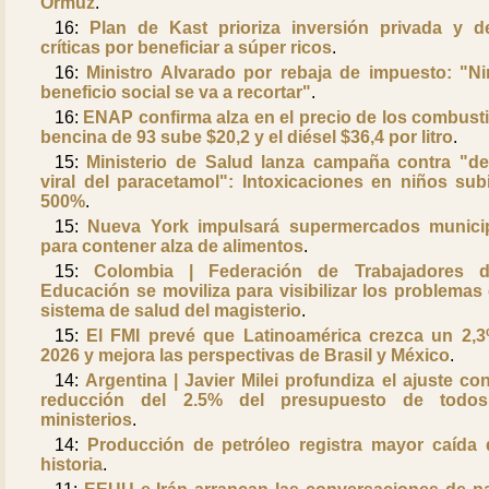
Ormuz
.
16:
Plan de Kast prioriza inversión privada y d
críticas por beneficiar a súper ricos
.
16:
Ministro Alvarado por rebaja de impuesto: "N
beneficio social se va a recortar"
.
16:
ENAP confirma alza en el precio de los combusti
bencina de 93 sube $20,2 y el diésel $36,4 por litro
.
15:
Ministerio de Salud lanza campaña contra "de
viral del paracetamol": Intoxicaciones en niños sub
500%
.
15:
Nueva York impulsará supermercados munici
para contener alza de alimentos
.
15:
Colombia | Federación de Trabajadores d
Educación se moviliza para visibilizar los problemas 
sistema de salud del magisterio
.
15:
El FMI prevé que Latinoamérica crezca un 2,
2026 y mejora las perspectivas de Brasil y México
.
14:
Argentina | Javier Milei profundiza el ajuste co
reducción del 2.5% del presupuesto de todos
ministerios
.
14:
Producción de petróleo registra mayor caída 
historia
.