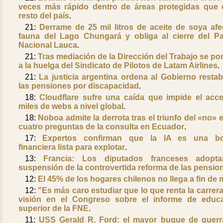
veces más rápido dentro de áreas protegidas que 
resto del país
.
21:
Derrame de 25 mil litros de aceite de soya afe
fauna del Lago Chungará y obliga al cierre del P
Nacional Lauca
.
21:
Tras mediación de la Dirección del Trabajo se pon
a la huelga del Sindicato de Pilotos de Latam Airlines
.
21:
La justicia argentina ordena al Gobierno restab
las pensiones por discapacidad
.
18:
Cloudflare sufre una caída que impide el acc
miles de webs a nivel global
.
18:
Noboa admite la derrota tras el triunfo del «no» e
cuatro preguntas de la consulta en Ecuador
.
17:
Expertos confirman que la IA es una b
financiera lista para explotar
.
13:
Francia: Los diputados franceses adopt
suspensión de la controvertida reforma de las pensio
12:
El 45% de los hogares chilenos no llega a fin de
12:
"Es más caro estudiar que lo que renta la carrera
visión en el Congreso sobre el informe de educ
superior de la FNE
.
11:
USS Gerald R. Ford: el mayor buque de guerr