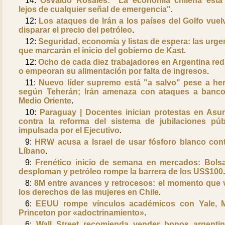
14:
Osvaldo Rosales: "La economía chilena est
lejos de cualquier señal de emergencia"
.
12:
Los ataques de Irán a los países del Golfo vuel
disparar el precio del petróleo
.
12:
Seguridad, economía y listas de espera: las urge
que marcarán el inicio del gobierno de Kast
.
12:
Ocho de cada diez trabajadores en Argentina re
o empeoran su alimentación por falta de ingresos
.
11:
Nuevo líder supremo está "a salvo" pese a her
según Teherán; Irán amenaza con ataques a banc
Medio Oriente
.
10:
Paraguay | Docentes inician protestas en Asu
contra la reforma del sistema de jubilaciones púb
impulsada por el Ejecutivo
.
9:
HRW acusa a Israel de usar fósforo blanco cont
Líbano
.
9:
Frenético inicio de semana en mercados: Bols
desploman y petróleo rompe la barrera de los US$100
8:
8M entre avances y retrocesos: el momento que 
los derechos de las mujeres en Chile
.
6:
EEUU rompe vínculos académicos con Yale, 
Princeton por «adoctrinamiento»
.
6:
Wall Street recomienda vender bonos argenti