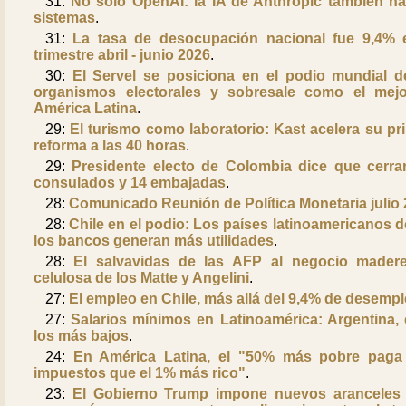
31:
No solo OpenAI: la IA de Anthropic también h
sistemas
.
31:
La tasa de desocupación nacional fue 9,4% 
trimestre abril - junio 2026
.
30:
El Servel se posiciona en el podio mundial d
organismos electorales y sobresale como el mej
América Latina
.
29:
El turismo como laboratorio: Kast acelera su pr
reforma a las 40 horas
.
29:
Presidente electo de Colombia dice que cerra
consulados y 14 embajadas
.
28:
Comunicado Reunión de Política Monetaria julio
28:
Chile en el podio: Los países latinoamericanos 
los bancos generan más utilidades
.
28:
El salvavidas de las AFP al negocio mader
celulosa de los Matte y Angelini
.
27:
El empleo en Chile, más allá del 9,4% de desemp
27:
Salarios mínimos en Latinoamérica: Argentina, 
los más bajos
.
24:
En América Latina, el "50% más pobre pag
impuestos que el 1% más rico"
.
23:
El Gobierno Trump impone nuevos aranceles