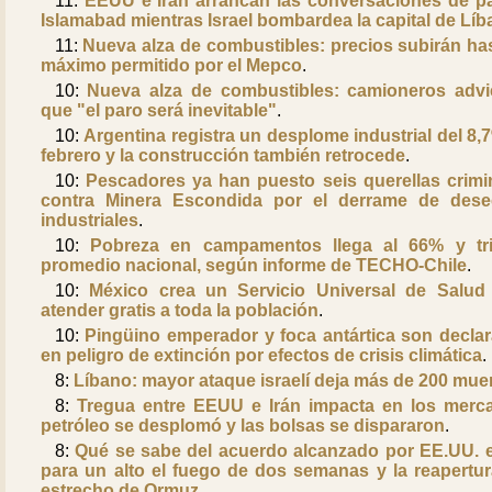
11:
EEUU e Irán arrancan las conversaciones de p
Islamabad mientras Israel bombardea la capital de Lí
11:
Nueva alza de combustibles: precios subirán has
máximo permitido por el Mepco
.
10:
Nueva alza de combustibles: camioneros advi
que "el paro será inevitable"
.
10:
Argentina registra un desplome industrial del 8,
febrero y la construcción también retrocede
.
10:
Pescadores ya han puesto seis querellas crimi
contra Minera Escondida por el derrame de des
industriales
.
10:
Pobreza en campamentos llega al 66% y tri
promedio nacional, según informe de TECHO-Chile
.
10:
México crea un Servicio Universal de Salud
atender gratis a toda la población
.
10:
Pingüino emperador y foca antártica son decla
en peligro de extinción por efectos de crisis climática
.
8:
Líbano: mayor ataque israelí deja más de 200 mue
8:
Tregua entre EEUU e Irán impacta en los merc
petróleo se desplomó y las bolsas se dispararon
.
8:
Qué se sabe del acuerdo alcanzado por EE.UU. e
para un alto el fuego de dos semanas y la reapertur
estrecho de Ormuz
.