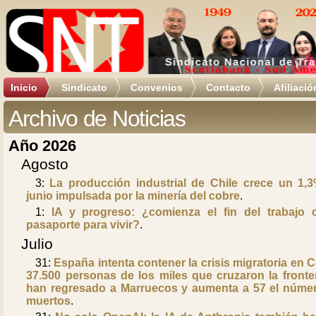
Inicio
Sindicato
Convenios
Contacto
Afiliació
Archivo de Noticias
Año 2026
Agosto
3:
La producción industrial de Chile crece un 1,
junio impulsada por la minería del cobre
.
1:
IA y progreso: ¿comienza el fin del trabajo
pasaporte para vivir?
.
Julio
31:
España intenta contener la crisis migratoria en C
37.500 personas de los miles que cruzaron la fronte
han regresado a Marruecos y aumenta a 57 el núme
muertos
.