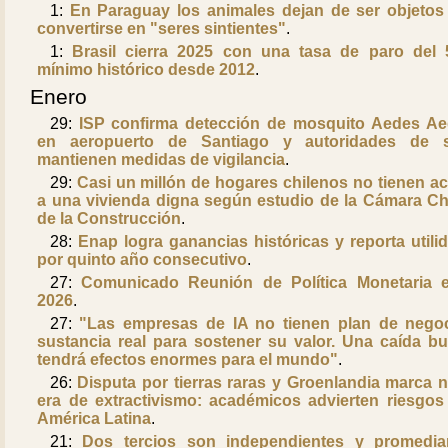
1:
En Paraguay los animales dejan de ser objetos
convertirse en "seres sintientes"
.
1:
Brasil cierra 2025 con una tasa de paro del 
mínimo histórico desde 2012
.
Enero
29:
ISP confirma detección de mosquito Aedes Ae
en aeropuerto de Santiago y autoridades de s
mantienen medidas de vigilancia
.
29:
Casi un millón de hogares chilenos no tienen a
a una vivienda digna según estudio de la Cámara Ch
de la Construcción
.
28:
Enap logra ganancias históricas y reporta utili
por quinto año consecutivo
.
27:
Comunicado Reunión de Política Monetaria 
2026
.
27:
"Las empresas de IA no tienen plan de nego
sustancia real para sostener su valor. Una caída bur
tendrá efectos enormes para el mundo"
.
26:
Disputa por tierras raras y Groenlandia marca 
era de extractivismo: académicos advierten riesgos
América Latina
.
21:
Dos tercios son independientes y promedi