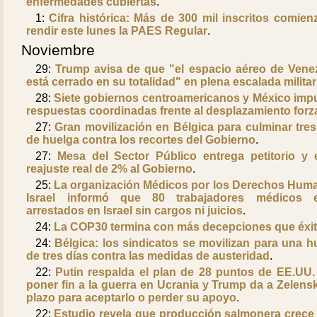
enfermedades cubiertas
.
1:
Cifra histórica: Más de 300 mil inscritos comien
rendir este lunes la PAES Regular
.
Noviembre
29:
Trump avisa de que "el espacio aéreo de Vene
está cerrado en su totalidad" en plena escalada militar
28:
Siete gobiernos centroamericanos y México imp
respuestas coordinadas frente al desplazamiento for
27:
Gran movilización en Bélgica para culminar tres
de huelga contra los recortes del Gobierno
.
27:
Mesa del Sector Público entrega petitorio y 
reajuste real de 2% al Gobierno
.
25:
La organización Médicos por los Derechos Hum
Israel informó que 80 trabajadores médicos e
arrestados en Israel sin cargos ni juicios
.
24:
La COP30 termina con más decepciones que éxi
24:
Bélgica: los sindicatos se movilizan para una h
de tres días contra las medidas de austeridad
.
22:
Putin respalda el plan de 28 puntos de EE.UU.
poner fin a la guerra en Ucrania y Trump da a Zelens
plazo para aceptarlo o perder su apoyo
.
22:
Estudio revela que producción salmonera crece 