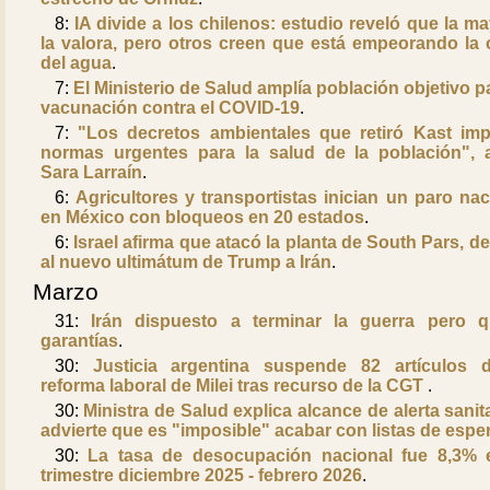
8:
IA divide a los chilenos: estudio reveló que la ma
la valora, pero otros creen que está empeorando la c
del agua
.
7:
El Ministerio de Salud amplía población objetivo pa
vacunación contra el COVID-19
.
7:
"Los decretos ambientales que retiró Kast imp
normas urgentes para la salud de la población", a
Sara Larraín
.
6:
Agricultores y transportistas inician un paro nac
en México con bloqueos en 20 estados
.
6:
Israel afirma que atacó la planta de South Pars, de
al nuevo ultimátum de Trump a Irán
.
Marzo
31:
Irán dispuesto a terminar la guerra pero q
garantías
.
30:
Justicia argentina suspende 82 artículos 
reforma laboral de Milei tras recurso de la CGT
.
30:
Ministra de Salud explica alcance de alerta sanita
advierte que es "imposible" acabar con listas de espe
30:
La tasa de desocupación nacional fue 8,3% 
trimestre diciembre 2025 - febrero 2026
.