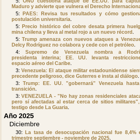
5:
ONU cuestiona ataque de EE.UU. para captu
Maduro y advierte que vulnera el Derecho Internacion
5:
PAES: Revisa tus resultados y cómo gestion
postulación universitaria
.
5:
Precio histórico del cobre desata primera huel
mina chilena y lleva al metal rojo a un nuevo récord
.
5:
Trump amenaza con nuevos ataques a Venezue
Delcy Rodríguez no colabora y cede con el petróleo
.
4:
Supremo de Venezuela nombra a Rodrí
presidenta interina; EE. UU. levanta restriccio
espacio aéreo del Caribe
.
3:
Venezuela: El ataque militar estadounidense sien
precedente peligroso, dice Guterres e insta al diálogo
.
3:
Trump: EE. UU. "gobernará" Venezuela hast
transición
.
3:
VENEZUELA - "No hay zonas residenciales atac
pero sí afectadas al estar cerca de sitios militares",
testigo desde La Guaria
.
Año 2025
Diciembre
30:
La tasa de desocupación nacional fue 8,4% 
trimestre septiembre - noviembre de 2025
.