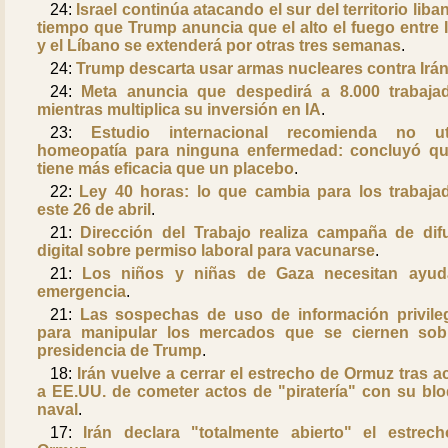
24:
Israel continúa atacando el sur del territorio liba
tiempo que Trump anuncia que el alto el fuego entre I
y el Líbano se extenderá por otras tres semanas
.
24:
Trump descarta usar armas nucleares contra Irá
24:
Meta anuncia que despedirá a 8.000 trabaja
mientras multiplica su inversión en IA
.
23:
Estudio internacional recomienda no uti
homeopatía para ninguna enfermedad: concluyó q
tiene más eficacia que un placebo
.
22:
Ley 40 horas: lo que cambia para los trabaja
este 26 de abril
.
21:
Dirección del Trabajo realiza campaña de dif
digital sobre permiso laboral para vacunarse
.
21:
Los niños y niñas de Gaza necesitan ayu
emergencia
.
21:
Las sospechas de uso de información privile
para manipular los mercados que se ciernen sob
presidencia de Trump
.
18:
Irán vuelve a cerrar el estrecho de Ormuz tras a
a EE.UU. de cometer actos de "piratería" con su bl
naval
.
17:
Irán declara "totalmente abierto" el estrec