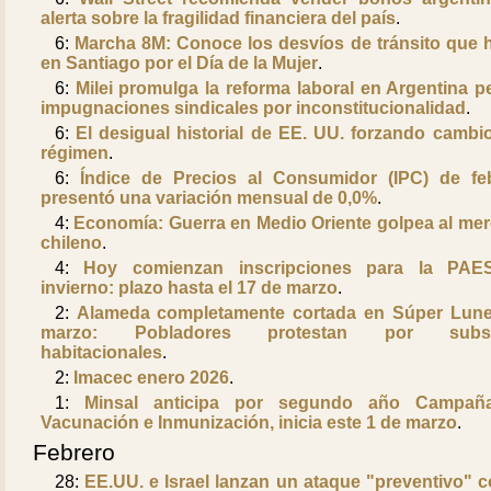
alerta sobre la fragilidad financiera del país
.
6:
Marcha 8M: Conoce los desvíos de tránsito que 
en Santiago por el Día de la Mujer
.
6:
Milei promulga la reforma laboral en Argentina p
impugnaciones sindicales por inconstitucionalidad
.
6:
El desigual historial de EE. UU. forzando cambi
régimen
.
6:
Índice de Precios al Consumidor (IPC) de fe
presentó una variación mensual de 0,0%
.
4:
Economía: Guerra en Medio Oriente golpea al me
chileno
.
4:
Hoy comienzan inscripciones para la PAE
invierno: plazo hasta el 17 de marzo
.
2:
Alameda completamente cortada en Súper Lun
marzo: Pobladores protestan por subsi
habitacionales
.
2:
Imacec enero 2026
.
1:
Minsal anticipa por segundo año Campañ
Vacunación e Inmunización, inicia este 1 de marzo
.
Febrero
28:
EE.UU. e Israel lanzan un ataque "preventivo" c