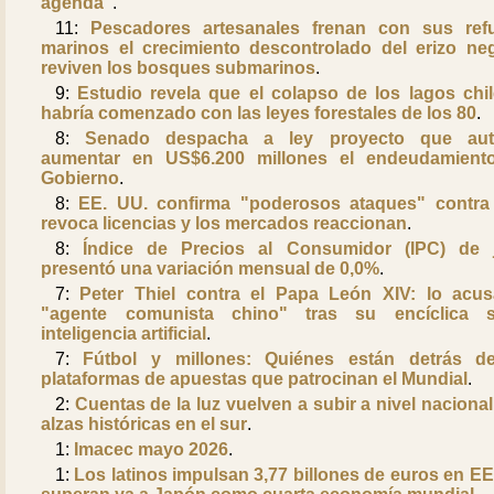
agenda"
.
11:
Pescadores artesanales frenan con sus ref
marinos el crecimiento descontrolado del erizo ne
reviven los bosques submarinos
.
9:
Estudio revela que el colapso de los lagos chi
habría comenzado con las leyes forestales de los 80
.
8:
Senado despacha a ley proyecto que auto
aumentar en US$6.200 millones el endeudamient
Gobierno
.
8:
EE. UU. confirma "poderosos ataques" contra 
revoca licencias y los mercados reaccionan
.
8:
Índice de Precios al Consumidor (IPC) de 
presentó una variación mensual de 0,0%
.
7:
Peter Thiel contra el Papa León XIV: lo acu
"agente comunista chino" tras su encíclica s
inteligencia artificial
.
7:
Fútbol y millones: Quiénes están detrás d
plataformas de apuestas que patrocinan el Mundial
.
2:
Cuentas de la luz vuelven a subir a nivel nacional
alzas históricas en el sur
.
1:
Imacec mayo 2026
.
1:
Los latinos impulsan 3,77 billones de euros en E