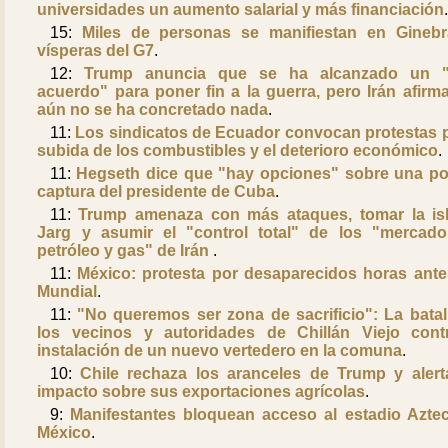
universidades un aumento salarial y más financiación
15:
Miles de personas se manifiestan en Gineb
vísperas del G7
.
12:
Trump anuncia que se ha alcanzado un "
acuerdo" para poner fin a la guerra, pero Irán afirm
aún no se ha concretado nada
.
11:
Los sindicatos de Ecuador convocan protestas p
subida de los combustibles y el deterioro económico
.
11:
Hegseth dice que "hay opciones" sobre una po
captura del presidente de Cuba
.
11:
Trump amenaza con más ataques, tomar la is
Jarg y asumir el "control total" de los "mercad
petróleo y gas" de Irán
.
11:
México: protesta por desaparecidos horas ante
Mundial
.
11:
"No queremos ser zona de sacrificio": La batal
los vecinos y autoridades de Chillán Viejo cont
instalación de un nuevo vertedero en la comuna
.
10:
Chile rechaza los aranceles de Trump y alert
impacto sobre sus exportaciones agrícolas
.
9:
Manifestantes bloquean acceso al estadio Azte
México
.