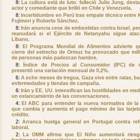
8:
La cultura está de luto: falleció Julio Jung, dest
actor y comediante que brilló en Chile y Venezuela
.
8:
Incertidumbre en Perú tras empate técnico entre 
Fujimori y Roberto Sánchez
.
8:
Irán anuncia cese de embestidas contra Israel, per
reanudará si el Ejército de Netanyahu sigue ata
Líbano
.
8:
El Programa Mundial de Alimentos advierte q
cierre del estrecho de Ormuz ha provocado que mil
de personas más padezcan hambre
.
8:
Índice de Precios al Consumidor (IPC) de
presentó una variación mensual de 0,2%
.
6:
A ocho meses de tregua, Gaza vive entre ratas, ba
enfermedades y tiendas de campaña
.
6:
Irán y EE. UU. intensifican las hostilidades en med
un estancamiento de las conversaciones
.
4:
El ABC para entender la nueva normativa de l
que cambia y aumenta el pago mínimo de las tarjet
crédito
.
2:
Arranca huelga general en Portugal contra re
laboral
.
2:
La OMM afirma que El Niño aumentará ries