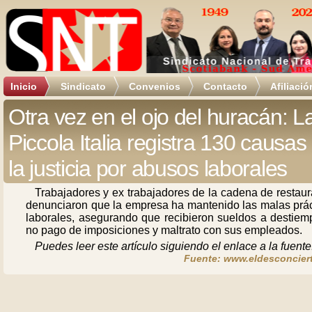
Inicio
Sindicato
Convenios
Contacto
Afiliació
Otra vez en el ojo del huracán: L
Piccola Italia registra 130 causas
la justicia por abusos laborales
Trabajadores y ex trabajadores de la cadena de restau
denunciaron que la empresa ha mantenido las malas prác
laborales, asegurando que recibieron sueldos a destiemp
no pago de imposiciones y maltrato con sus empleados.
Puedes leer este artículo siguiendo el enlace a la fuente
Fuente: www.eldesconciert