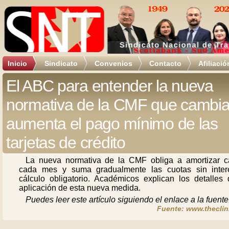
Inicio
Sindicato
Convenios
Contacto
Afiliació
El ABC para entender la nueva
normativa de la CMF que cambia
aumenta el pago mínimo de las
tarjetas de crédito
La nueva normativa de la CMF obliga a amortizar ca
cada mes y suma gradualmente las cuotas sin inter
cálculo obligatorio. Académicos explican los detalles 
aplicación de esta nueva medida.
Puedes leer este artículo siguiendo el enlace a la fuente
Fuente: www.theclini