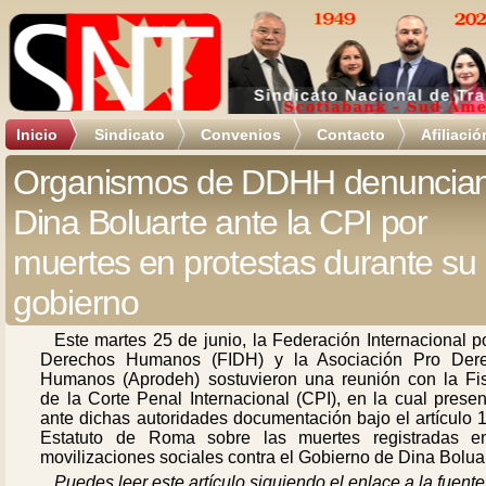
Inicio
Sindicato
Convenios
Contacto
Afiliació
Organismos de DDHH denuncian
Dina Boluarte ante la CPI por
muertes en protestas durante su
gobierno
Este martes 25 de junio, la Federación Internacional p
Derechos Humanos (FIDH) y la Asociación Pro Der
Humanos (Aprodeh) sostuvieron una reunión con la Fis
de la Corte Penal Internacional (CPI), en la cual prese
ante dichas autoridades documentación bajo el artículo 
Estatuto de Roma sobre las muertes registradas e
movilizaciones sociales contra el Gobierno de Dina Boluar
Puedes leer este artículo siguiendo el enlace a la fuente