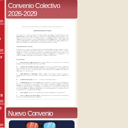
Convenio Colectivo
2026-2029
026
e
026
r
s
os
026
e
Nuevo Convenio
026