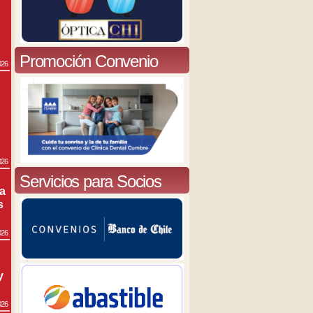
Promoción Convenio
026
026
Servicios para Socios
ra
s
026
y
026