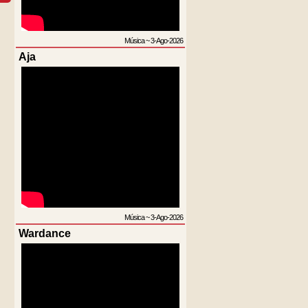
Música
~
3-Ago-2026
Aja
Música
~
3-Ago-2026
Wardance