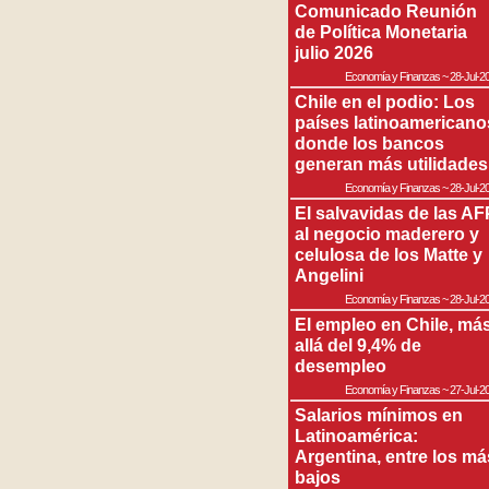
Comunicado Reunión
de Política Monetaria
julio 2026
Economía y Finanzas
~
28-Jul-2
Chile en el podio: Los
países latinoamericano
donde los bancos
generan más utilidades
Economía y Finanzas
~
28-Jul-2
El salvavidas de las AF
al negocio maderero y
celulosa de los Matte y
Angelini
Economía y Finanzas
~
28-Jul-2
El empleo en Chile, má
allá del 9,4% de
desempleo
Economía y Finanzas
~
27-Jul-2
Salarios mínimos en
Latinoamérica:
Argentina, entre los má
bajos