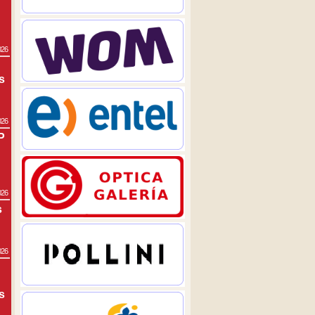
026
s
026
P
026
s
026
s