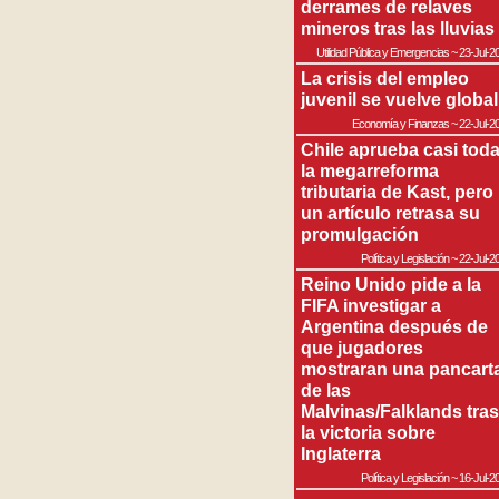
derrames de relaves
mineros tras las lluvias
Utilidad Pública y Emergencias
~
23-Jul-2
La crisis del empleo
juvenil se vuelve global
Economía y Finanzas
~
22-Jul-2
Chile aprueba casi tod
la megarreforma
tributaria de Kast, pero
un artículo retrasa su
promulgación
Política y Legislación
~
22-Jul-2
Reino Unido pide a la
FIFA investigar a
Argentina después de
que jugadores
mostraran una pancart
de las
Malvinas/Falklands tras
la victoria sobre
Inglaterra
Política y Legislación
~
16-Jul-2