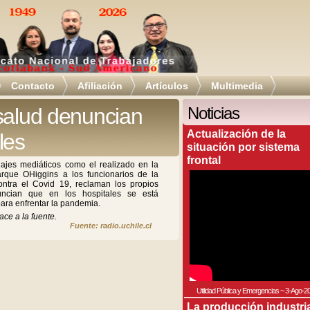
Contacto
Afiliación
Artículos
Multimedia
salud denuncian
Noticias
Actualización de la
les
situación por sistema
frontal
ajes mediáticos como el realizado en la
arque OHiggins a los funcionarios de la
ntra el Covid 19, reclaman los propios
uncian que en los hospitales se está
ara enfrentar la pandemia.
ace a la fuente.
Fuente: radio.uchile.cl
Utilidad Pública y Emergencias
~
3-Ago-2
La producción industri