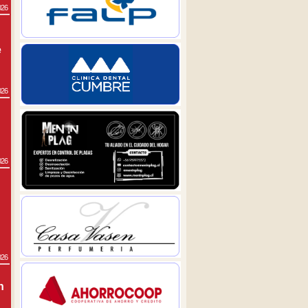
026
e
026
026
026
n