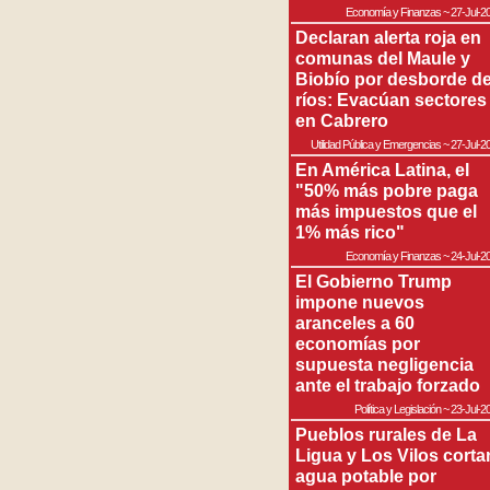
Economía y Finanzas
~
27-Jul-2
Declaran alerta roja en
comunas del Maule y
Biobío por desborde d
ríos: Evacúan sectores
en Cabrero
Utilidad Pública y Emergencias
~
27-Jul-2
En América Latina, el
"50% más pobre paga
más impuestos que el
1% más rico"
Economía y Finanzas
~
24-Jul-2
El Gobierno Trump
impone nuevos
aranceles a 60
economías por
supuesta negligencia
ante el trabajo forzado
Política y Legislación
~
23-Jul-2
Pueblos rurales de La
Ligua y Los Vilos corta
agua potable por