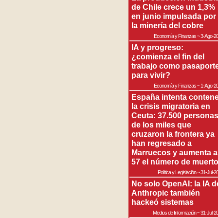
de Chile crece un 1,3%
en junio impulsada por
la minería del cobre
Economía y Finanzas
~
3-Ago-2
IA y progreso:
¿comienza el fin del
trabajo como pasaport
para vivir?
Economía y Finanzas
~
1-Ago-2
España intenta contene
la crisis migratoria en
Ceuta: 37.500 persona
de los miles que
cruzaron la frontera ya
han regresado a
Marruecos y aumenta a
57 el número de muert
Política y Legislación
~
31-Jul-2
No solo OpenAI: la IA d
Anthropic también
hackeó sistemas
Medios de Información
~
31-Jul-2