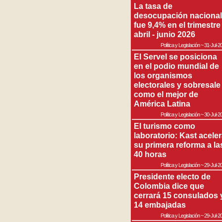
La tasa de
desocupación nacional
fue 9,4% en el trimestre
abril - junio 2026
Política y Legislación
~
31-Jul-2
El Servel se posiciona
en el podio mundial de
los organismos
electorales y sobresale
como el mejor de
América Latina
Política y Legislación
~
30-Jul-2
El turismo como
laboratorio: Kast acele
su primera reforma a la
40 horas
Política y Legislación
~
29-Jul-2
Presidente electo de
Colombia dice que
cerrará 15 consulados 
14 embajadas
Política y Legislación
~
29-Jul-2