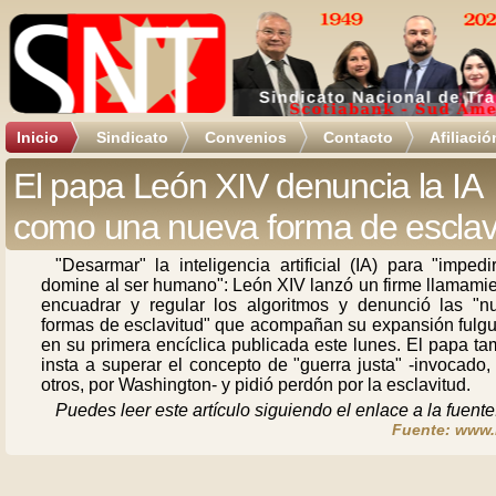
Inicio
Sindicato
Convenios
Contacto
Afiliació
El papa León XIV denuncia la IA
como una nueva forma de esclav
"Desarmar" la inteligencia artificial (IA) para "imped
domine al ser humano": León XIV lanzó un firme llamamie
encuadrar y regular los algoritmos y denunció las "n
formas de esclavitud" que acompañan su expansión fulgu
en su primera encíclica publicada este lunes. El papa t
insta a superar el concepto de "guerra justa" -invocado,
otros, por Washington- y pidió perdón por la esclavitud.
Puedes leer este artículo siguiendo el enlace a la fuente
Fuente: www.r