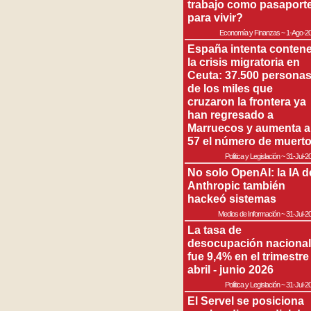
trabajo como pasaport
para vivir?
Economía y Finanzas
~
1-Ago-2
España intenta contene
la crisis migratoria en
Ceuta: 37.500 persona
de los miles que
cruzaron la frontera ya
han regresado a
Marruecos y aumenta a
57 el número de muert
Política y Legislación
~
31-Jul-2
No solo OpenAI: la IA d
Anthropic también
hackeó sistemas
Medios de Información
~
31-Jul-2
La tasa de
desocupación nacional
fue 9,4% en el trimestre
abril - junio 2026
Política y Legislación
~
31-Jul-2
El Servel se posiciona