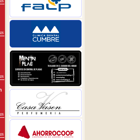
026
026
026
n
026
026