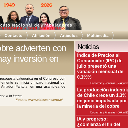
Contacto
Afiliación
Artículos
Multimedia
bre advierten con
Noticias
Índice de Precios al
hay inversión en
Consumidor (IPC) de
julio presentó una
variación mensual de
0,1%%
 respuesta categórica en el Congreso con
plemente se inicia un paro nacional del
Economía y Finanzas
~
7-Ago-2
C, Amador Pantoja, en una asamblea de
La producción industri
de Chile crece un 1,3%
ace a la fuente.
Fuente: www.eldesconcierto.cl
en junio impulsada por
la minería del cobre
Economía y Finanzas
~
3-Ago-2
IA y progreso:
¿comienza el fin del