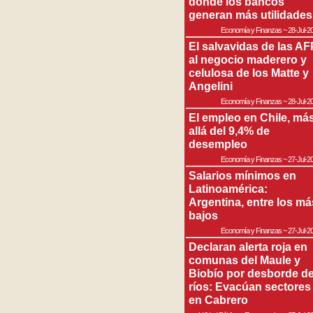
donde los bancos
generan más utilidades
Economía y Finanzas
~
28-Jul-2
El salvavidas de las AF
al negocio maderero y
celulosa de los Matte y
Angelini
Economía y Finanzas
~
28-Jul-2
El empleo en Chile, má
allá del 9,4% de
desempleo
Economía y Finanzas
~
27-Jul-2
Salarios mínimos en
Latinoamérica:
Argentina, entre los má
bajos
Economía y Finanzas
~
27-Jul-2
Declaran alerta roja en
comunas del Maule y
Biobío por desborde d
ríos: Evacúan sectores
en Cabrero