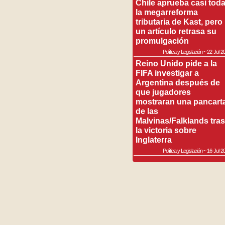
Chile aprueba casi tod
la megarreforma
tributaria de Kast, pero
un artículo retrasa su
promulgación
Política y Legislación
~
22-Jul-2
Reino Unido pide a la
FIFA investigar a
Argentina después de
que jugadores
mostraran una pancart
de las
Malvinas/Falklands tras
la victoria sobre
Inglaterra
Política y Legislación
~
16-Jul-2