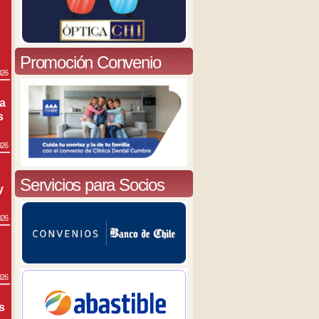
Promoción Convenio
026
ra
s
026
Servicios para Socios
y
026
026
s