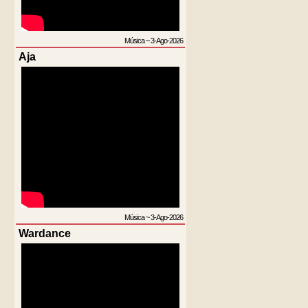
Música
~
3-Ago-2026
Aja
Música
~
3-Ago-2026
Wardance