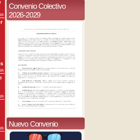
e
Convenio Colectivo
2026-2029
026
r
s
os
026
e
026
Nuevo Convenio
026