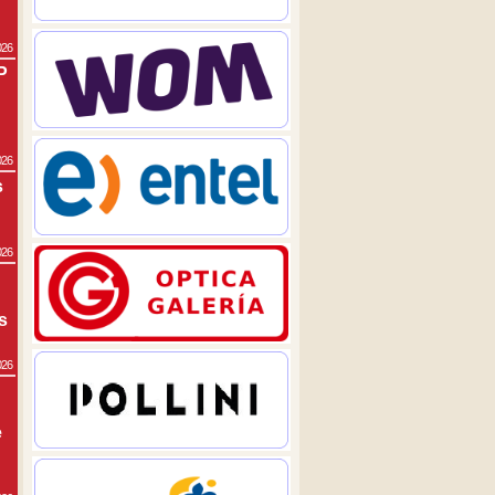
026
P
026
s
026
s
026
e