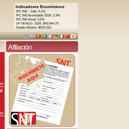
Indicadores Económicos
IPC INE - Julio: 0,1%
IPC INE Acumulado 2026: 2,9%
IPC INE Anual: 3,5%
UF 08 AGO. 2026: $40.844,79
Sueldo Mínimo: $553.553
Afiliación
026
al
026