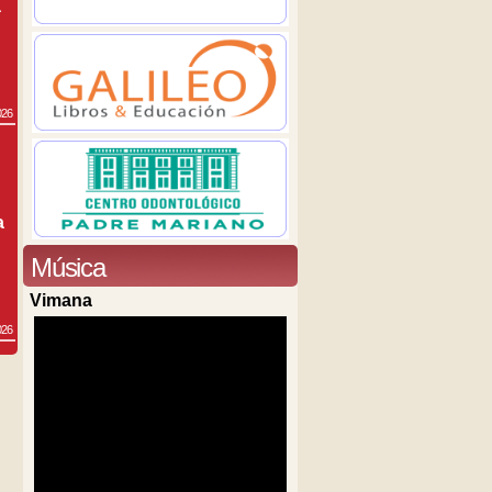
a
026
a
Música
Vimana
026