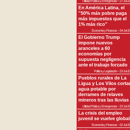
Utilidad Pública y Emergencias
~
27-Jul-2
En América Latina, el
"50% más pobre paga
más impuestos que el
1% más rico"
Economía y Finanzas
~
24-Jul-2
El Gobierno Trump
impone nuevos
aranceles a 60
economías por
supuesta negligencia
ante el trabajo forzado
Política y Legislación
~
23-Jul-2
Pueblos rurales de La
Ligua y Los Vilos corta
agua potable por
derrames de relaves
mineros tras las lluvias
Utilidad Pública y Emergencias
~
23-Jul-2
La crisis del empleo
juvenil se vuelve global
Economía y Finanzas
~
22-Jul-2