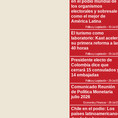
en el podio mundial de
los organismos
electorales y sobresale
como el mejor de
América Latina
Política y Legislación
~
30-Jul-2
El turismo como
laboratorio: Kast acele
su primera reforma a la
40 horas
Política y Legislación
~
29-Jul-2
Presidente electo de
Colombia dice que
cerrará 15 consulados 
14 embajadas
Política y Legislación
~
29-Jul-2
Comunicado Reunión
de Política Monetaria
julio 2026
Economía y Finanzas
~
28-Jul-2
Chile en el podio: Los
países latinoamericano