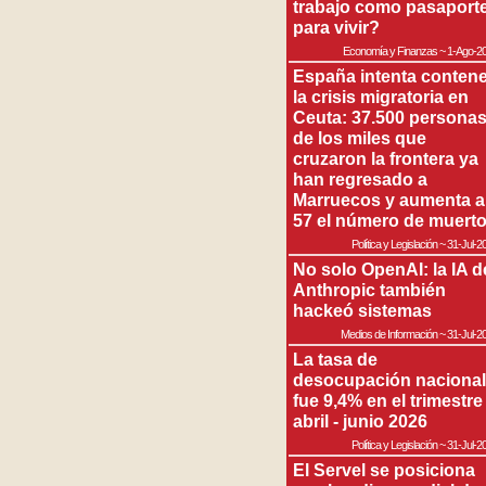
trabajo como pasaport
para vivir?
Economía y Finanzas
~
1-Ago-2
España intenta contene
la crisis migratoria en
Ceuta: 37.500 persona
de los miles que
cruzaron la frontera ya
han regresado a
Marruecos y aumenta a
57 el número de muert
Política y Legislación
~
31-Jul-2
No solo OpenAI: la IA d
Anthropic también
hackeó sistemas
Medios de Información
~
31-Jul-2
La tasa de
desocupación nacional
fue 9,4% en el trimestre
abril - junio 2026
Política y Legislación
~
31-Jul-2
El Servel se posiciona