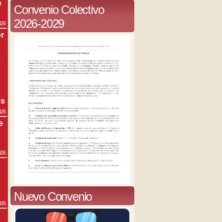
e
Convenio Colectivo
2026-2029
026
r
s
os
026
e
026
Nuevo Convenio
026