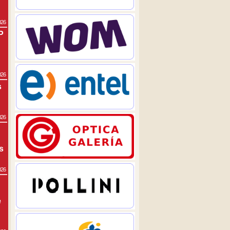
026
P
026
s
026
s
026
e