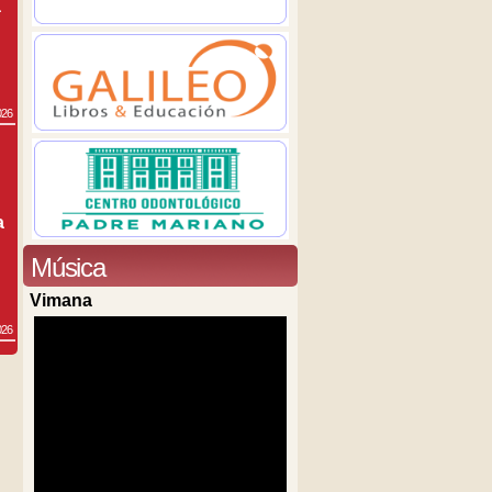
a
026
a
Música
Vimana
026