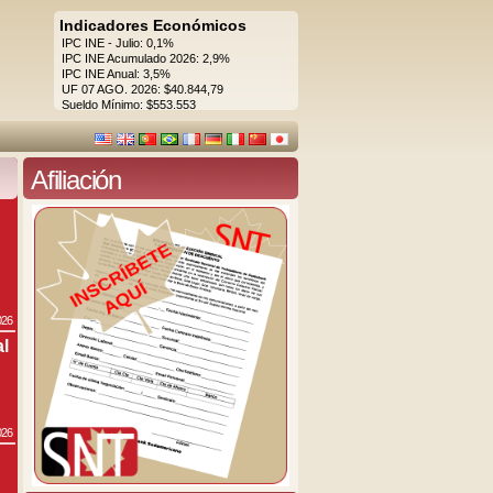
Indicadores Económicos
IPC INE - Julio: 0,1%
IPC INE Acumulado 2026: 2,9%
IPC INE Anual: 3,5%
UF 07 AGO. 2026: $40.844,79
Sueldo Mínimo: $553.553
Afiliación
026
al
026