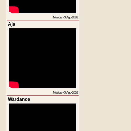
Música
~
3-Ago-2026
Aja
Música
~
3-Ago-2026
Wardance