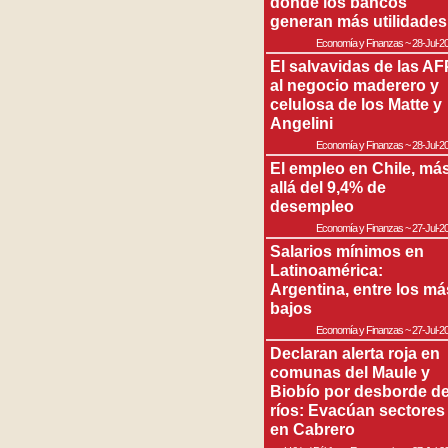
donde los bancos
generan más utilidades
Economía y Finanzas
~
28-Jul-2
El salvavidas de las AF
al negocio maderero y
celulosa de los Matte y
Angelini
Economía y Finanzas
~
28-Jul-2
El empleo en Chile, má
allá del 9,4% de
desempleo
Economía y Finanzas
~
27-Jul-2
Salarios mínimos en
Latinoamérica:
Argentina, entre los má
bajos
Economía y Finanzas
~
27-Jul-2
Declaran alerta roja en
comunas del Maule y
Biobío por desborde d
ríos: Evacúan sectores
en Cabrero