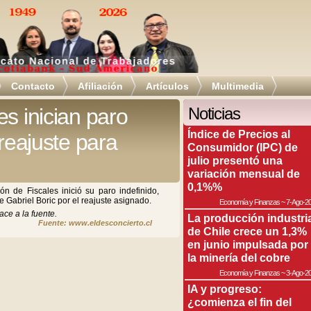
Contacto
Afiliación
Artículos
Multimedia
s inician paro
Noticias
Índice de Precios al
 reajuste para
Consumidor (IPC) de
julio presentó una
variación mensual de
0,1%%
ón de Fiscales inició su paro indefinido,
e Gabriel Boric por el reajuste asignado.
Economía y Finanzas
~
7-Ago-2
ace a la fuente.
La producción industri
Fuente: www.eldesconcierto.cl
de Chile crece un 1,3%
en junio impulsada por
la minería del cobre
Economía y Finanzas
~
3-Ago-2
IA y progreso:
¿comienza el fin del