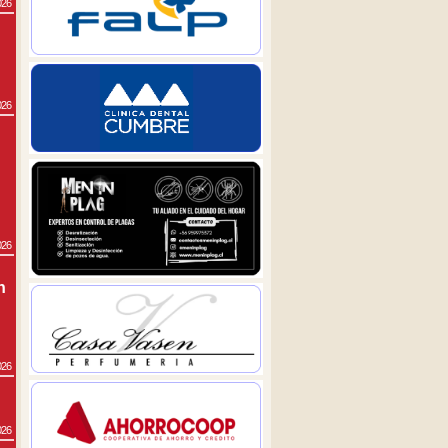
026
026
026
n
026
026