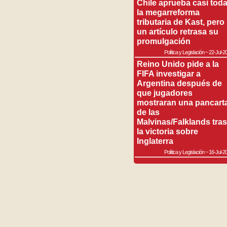
Chile aprueba casi tod
la megarreforma
tributaria de Kast, pero
un artículo retrasa su
promulgación
Política y Legislación
~
22-Jul-2
Reino Unido pide a la
FIFA investigar a
Argentina después de
que jugadores
mostraran una pancart
de las
Malvinas/Falklands tras
la victoria sobre
Inglaterra
Política y Legislación
~
16-Jul-2