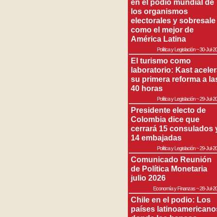
en el podio mundial de
los organismos
electorales y sobresale
como el mejor de
América Latina
Política y Legislación
~
30-Jul-2
El turismo como
laboratorio: Kast acele
su primera reforma a la
40 horas
Política y Legislación
~
29-Jul-2
Presidente electo de
Colombia dice que
cerrará 15 consulados 
14 embajadas
Política y Legislación
~
29-Jul-2
Comunicado Reunión
de Política Monetaria
julio 2026
Economía y Finanzas
~
28-Jul-2
Chile en el podio: Los
países latinoamericano