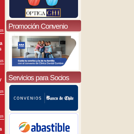
Promoción Convenio
026
ra
s
026
Servicios para Socios
y
026
026
s