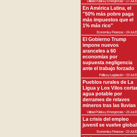
Utilidad Pública y Emergencias
~
27-Jul-2
En América Latina, el
"50% más pobre paga
más impuestos que el
1% más rico"
Economía y Finanzas
~
24-Jul-2
El Gobierno Trump
impone nuevos
aranceles a 60
economías por
supuesta negligencia
ante el trabajo forzado
Política y Legislación
~
23-Jul-2
Pueblos rurales de La
Ligua y Los Vilos corta
agua potable por
derrames de relaves
mineros tras las lluvias
Utilidad Pública y Emergencias
~
23-Jul-2
La crisis del empleo
juvenil se vuelve global
Economía y Finanzas
~
22-Jul-2