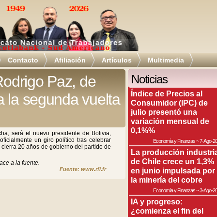
Contacto
Afiliación
Artículos
Multimedia
Rodrigo Paz, de
Noticias
Índice de Precios al
 la segunda vuelta
Consumidor (IPC) de
julio presentó una
variación mensual de
0,1%%
ha, será el nuevo presidente de Bolivia,
ficialmente un giro político tras celebrar
Economía y Finanzas
~
7-Ago-2
cierra 20 años de gobierno del partido de
La producción industri
de Chile crece un 1,3%
ace a la fuente.
Fuente: www.rfi.fr
en junio impulsada por
la minería del cobre
Economía y Finanzas
~
3-Ago-2
IA y progreso:
¿comienza el fin del