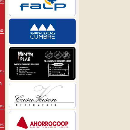
026
026
026
n
026
026