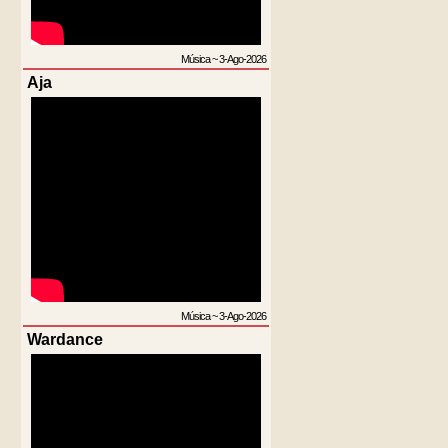
Música
~
3-Ago-2026
Aja
Música
~
3-Ago-2026
Wardance