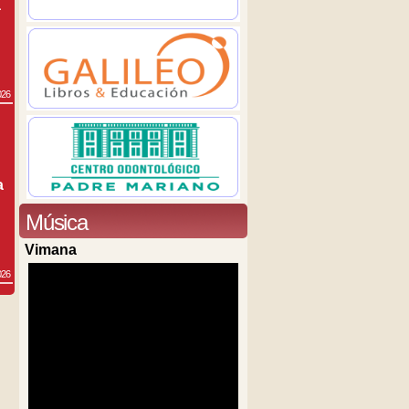
a
026
a
Música
Vimana
026