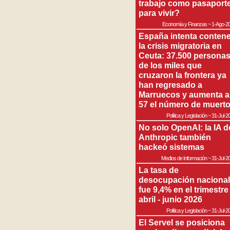
trabajo como pasaport
para vivir?
Economía y Finanzas
~
1-Ago-2
España intenta contene
la crisis migratoria en
Ceuta: 37.500 persona
de los miles que
cruzaron la frontera ya
han regresado a
Marruecos y aumenta a
57 el número de muert
Política y Legislación
~
31-Jul-2
No solo OpenAI: la IA d
Anthropic también
hackeó sistemas
Medios de Información
~
31-Jul-2
La tasa de
desocupación nacional
fue 9,4% en el trimestre
abril - junio 2026
Política y Legislación
~
31-Jul-2
El Servel se posiciona