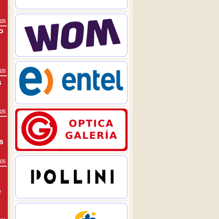
026
P
026
s
026
s
026
e