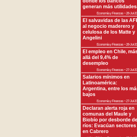
donde los bancos
generan más utilidades
Economía y Finanzas
~
28-Jul-2
El salvavidas de las AF
al negocio maderero y
celulosa de los Matte y
Angelini
Economía y Finanzas
~
28-Jul-2
El empleo en Chile, má
allá del 9,4% de
desempleo
Economía y Finanzas
~
27-Jul-2
Salarios mínimos en
Latinoamérica:
Argentina, entre los má
bajos
Economía y Finanzas
~
27-Jul-2
Declaran alerta roja en
comunas del Maule y
Biobío por desborde d
ríos: Evacúan sectores
en Cabrero