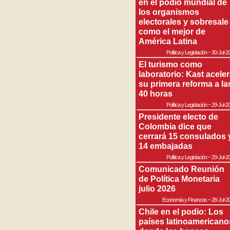
en el podio mundial de
los organismos
electorales y sobresale
como el mejor de
América Latina
Política y Legislación
~
30-Jul-2
El turismo como
laboratorio: Kast acele
su primera reforma a la
40 horas
Política y Legislación
~
29-Jul-2
Presidente electo de
Colombia dice que
cerrará 15 consulados 
14 embajadas
Política y Legislación
~
29-Jul-2
Comunicado Reunión
de Política Monetaria
julio 2026
Economía y Finanzas
~
28-Jul-2
Chile en el podio: Los
países latinoamericano