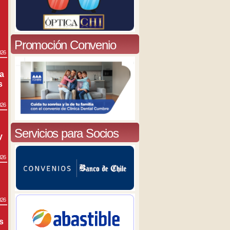
Promoción Convenio
026
ra
s
026
Servicios para Socios
y
026
026
s