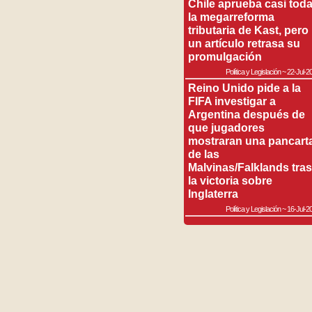
Chile aprueba casi tod
la megarreforma
tributaria de Kast, pero
un artículo retrasa su
promulgación
Política y Legislación
~
22-Jul-2
Reino Unido pide a la
FIFA investigar a
Argentina después de
que jugadores
mostraran una pancart
de las
Malvinas/Falklands tras
la victoria sobre
Inglaterra
Política y Legislación
~
16-Jul-2