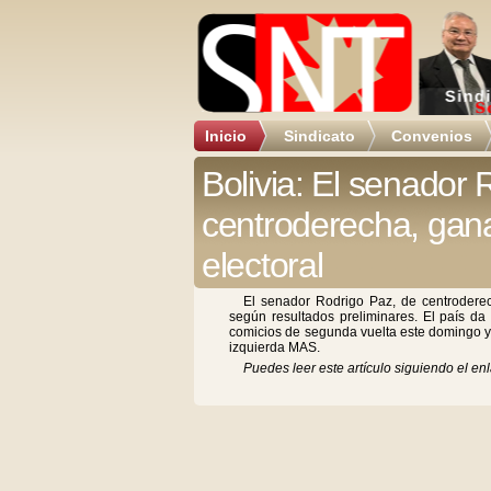
Inicio
Sindicato
Convenios
Bolivia: El senador 
centroderecha, gana
electoral
El senador Rodrigo Paz, de centroderec
según resultados preliminares. El país da o
comicios de segunda vuelta este domingo y 
izquierda MAS.
Puedes leer este artículo siguiendo el enl