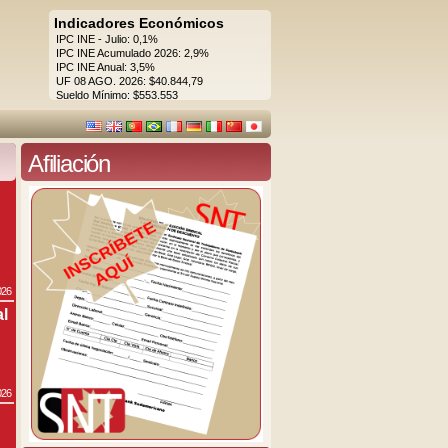
Indicadores Económicos
IPC INE - Julio: 0,1%
IPC INE Acumulado 2026: 2,9%
IPC INE Anual: 3,5%
UF 08 AGO. 2026: $40.844,79
Sueldo Mínimo: $553.553
Afiliación
026
al
026