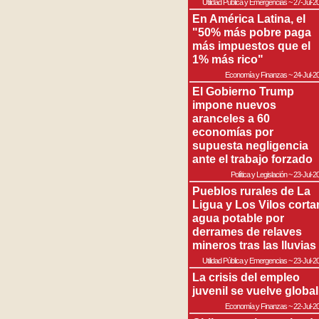
Utilidad Pública y Emergencias
~
27-Jul-2
En América Latina, el
"50% más pobre paga
más impuestos que el
1% más rico"
Economía y Finanzas
~
24-Jul-2
El Gobierno Trump
impone nuevos
aranceles a 60
economías por
supuesta negligencia
ante el trabajo forzado
Política y Legislación
~
23-Jul-2
Pueblos rurales de La
Ligua y Los Vilos corta
agua potable por
derrames de relaves
mineros tras las lluvias
Utilidad Pública y Emergencias
~
23-Jul-2
La crisis del empleo
juvenil se vuelve global
Economía y Finanzas
~
22-Jul-2