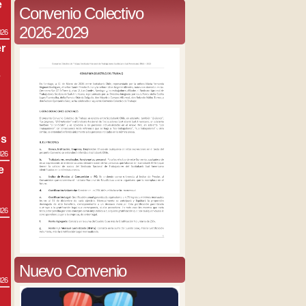
e
Convenio Colectivo
2026-2029
026
r
s
os
026
e
026
Nuevo Convenio
026