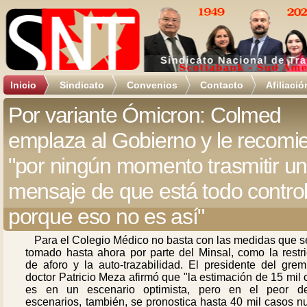
Inicio
Sindicato
Convenios
Contacto
Afiliació
Por variante Ómicron: Colmed
emplaza al Gobierno y le recomi
"por ningún momento trasmitir u
mensaje de que está todo contro
porque eso no es así"
Para el Colegio Médico no basta con las medidas que s
tomado hasta ahora por parte del Minsal, como la restri
de aforo y la auto-trazabilidad. El presidente del grem
doctor Patricio Meza afirmó que "la estimación de 15 mil
es en un escenario optimista, pero en el peor d
escenarios, también, se pronostica hasta 40 mil casos n