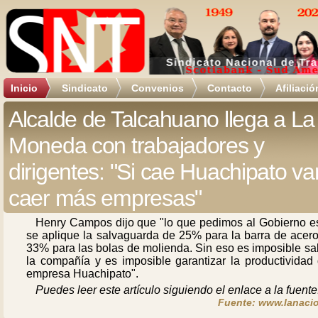
Inicio
Sindicato
Convenios
Contacto
Afiliació
Alcalde de Talcahuano llega a La
Moneda con trabajadores y
dirigentes: "Si cae Huachipato va
caer más empresas"
Henry Campos dijo que "lo que pedimos al Gobierno e
se aplique la salvaguarda de 25% para la barra de acero
33% para las bolas de molienda. Sin eso es imposible sa
la compañía y es imposible garantizar la productividad 
empresa Huachipato".
Puedes leer este artículo siguiendo el enlace a la fuente
Fuente: www.lanacio