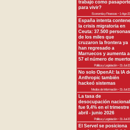
trabajo como pasaport
para vivir?
Economía y Finanzas
~
1-Ago-2
España intenta contene
la crisis migratoria en
Ceuta: 37.500 persona
de los miles que
cruzaron la frontera ya
han regresado a
Marruecos y aumenta a
57 el número de muert
Política y Legislación
~
31-Jul-2
No solo OpenAI: la IA d
Anthropic también
hackeó sistemas
Medios de Información
~
31-Jul-2
La tasa de
desocupación nacional
fue 9,4% en el trimestre
abril - junio 2026
Política y Legislación
~
31-Jul-2
El Servel se posiciona