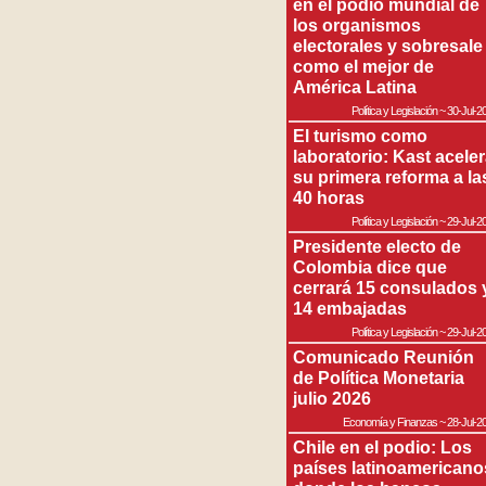
en el podio mundial de
los organismos
electorales y sobresale
como el mejor de
América Latina
Política y Legislación
~
30-Jul-2
El turismo como
laboratorio: Kast acele
su primera reforma a la
40 horas
Política y Legislación
~
29-Jul-2
Presidente electo de
Colombia dice que
cerrará 15 consulados 
14 embajadas
Política y Legislación
~
29-Jul-2
Comunicado Reunión
de Política Monetaria
julio 2026
Economía y Finanzas
~
28-Jul-2
Chile en el podio: Los
países latinoamericano