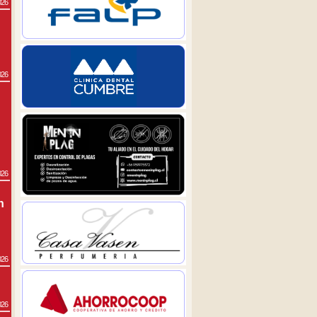
026
026
026
n
026
026