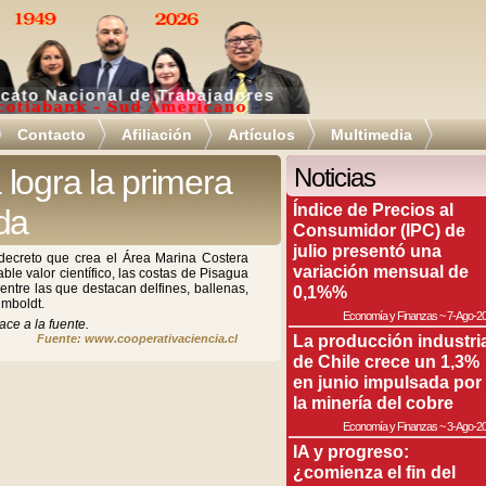
Contacto
Afiliación
Artículos
Multimedia
logra la primera
Noticias
Índice de Precios al
da
Consumidor (IPC) de
julio presentó una
l decreto que crea el Área Marina Costera
variación mensual de
ble valor científico, las costas de Pisagua
entre las que destacan delfines, ballenas,
0,1%%
umboldt.
Economía y Finanzas
~
7-Ago-2
ace a la fuente.
La producción industri
Fuente: www.cooperativaciencia.cl
de Chile crece un 1,3%
en junio impulsada por
la minería del cobre
Economía y Finanzas
~
3-Ago-2
IA y progreso:
¿comienza el fin del