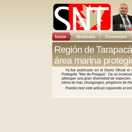
Inicio
Sindicato
Convenios
Región de Tarapacá 
área marina protegi
Ya fue publicado en el Diario Oficial e
Protegida "Mar de Pisagua". De un incalcula
albergan una gran diversidad de especies, 
lobos de mar, chungungos, pingüinos de H
Puedes leer este artículo siguiendo el enl