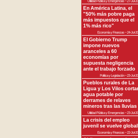
Utilidad Pública y Emergencias
~
27-Jul-2
En América Latina, el
"50% más pobre paga
más impuestos que el
1% más rico"
Economía y Finanzas
~
24-Jul-2
El Gobierno Trump
impone nuevos
aranceles a 60
economías por
supuesta negligencia
ante el trabajo forzado
Política y Legislación
~
23-Jul-2
Pueblos rurales de La
Ligua y Los Vilos corta
agua potable por
derrames de relaves
mineros tras las lluvias
Utilidad Pública y Emergencias
~
23-Jul-2
La crisis del empleo
juvenil se vuelve global
Economía y Finanzas
~
22-Jul-2