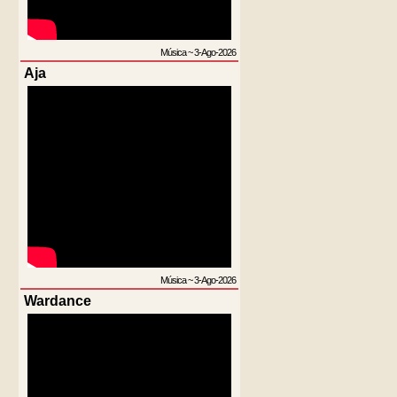
Música
~
3-Ago-2026
Aja
Música
~
3-Ago-2026
Wardance