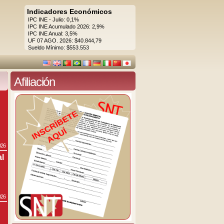
Indicadores Económicos
IPC INE - Julio: 0,1%
IPC INE Acumulado 2026: 2,9%
IPC INE Anual: 3,5%
UF 07 AGO. 2026: $40.844,79
Sueldo Mínimo: $553.553
Afiliación
026
al
026