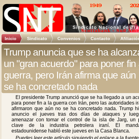
Inicio
Sindicato
Convenios
Contacto
Afiliació
Trump anuncia que se ha alcan
un "gran acuerdo" para poner fin 
guerra, pero Irán afirma que aún
se ha concretado nada
El presidente Trump anunció que se ha llegado a un ac
para poner fin a la guerra con Irán, pero las autoridades i
afirmaron que aún no se ha concretado nada. Trump hi
anuncio el jueves tras dos días de ataques y lue
amenazar con tomar el control de la isla de Jarg, un 
clave de la industria petrolera iraní. El manda
estadounidense habló este jueves en la Casa Blanca.
Puedes leer este artículo siguiendo el enlace a la fuente