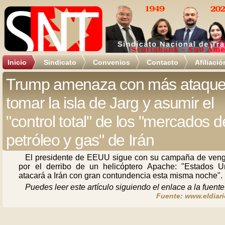
Inicio
Sindicato
Convenios
Contacto
Afiliació
Trump amenaza con más ataque
tomar la isla de Jarg y asumir el
"control total" de los "mercados d
petróleo y gas" de Irán
El presidente de EEUU sigue con su campaña de ven
por el derribo de un helicóptero Apache: "Estados U
atacará a Irán con gran contundencia esta misma noche".
Puedes leer este artículo siguiendo el enlace a la fuente
Fuente: www.eldiari