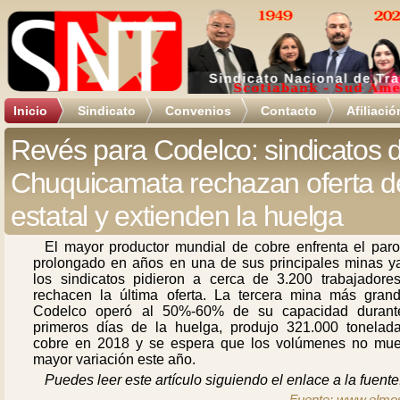
Inicio
Sindicato
Convenios
Contacto
Afiliació
Revés para Codelco: sindicatos 
Chuquicamata rechazan oferta de
estatal y extienden la huelga
El mayor productor mundial de cobre enfrenta el par
prolongado en años en una de sus principales minas y
los sindicatos pidieron a cerca de 3.200 trabajadore
rechacen la última oferta. La tercera mina más gran
Codelco operó al 50%-60% de su capacidad durant
primeros días de la huelga, produjo 321.000 tonelad
cobre en 2018 y se espera que los volúmenes no mue
mayor variación este año.
Puedes leer este artículo siguiendo el enlace a la fuente