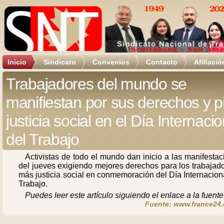
Inicio
Sindicato
Convenios
Contacto
Afiliació
Trabajadores del mundo se
manifiestan por sus derechos y p
justicia social en el Día Internacio
del Trabajo
Activistas de todo el mundo dan inicio a las manifesta
del jueves exigiendo mejores derechos para los trabajad
más justicia social en conmemoración del Día Internacion
Trabajo.
Puedes leer este artículo siguiendo el enlace a la fuente
Fuente: www.france24