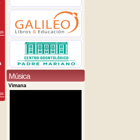
a
026
a
Música
Vimana
026