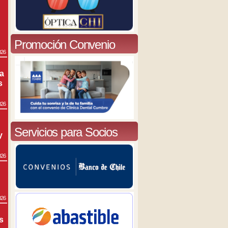
Promoción Convenio
026
ra
s
026
Servicios para Socios
y
026
026
s