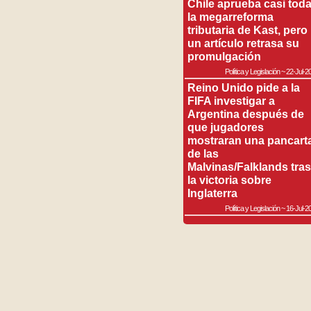
Chile aprueba casi tod
la megarreforma
tributaria de Kast, pero
un artículo retrasa su
promulgación
Política y Legislación
~
22-Jul-2
Reino Unido pide a la
FIFA investigar a
Argentina después de
que jugadores
mostraran una pancart
de las
Malvinas/Falklands tras
la victoria sobre
Inglaterra
Política y Legislación
~
16-Jul-2