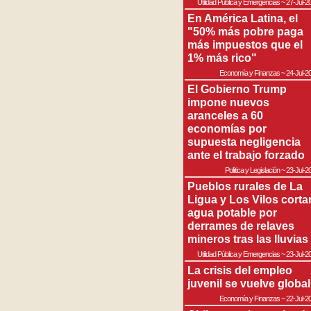
Utilidad Pública y Emergencias
~
27-Jul-2
En América Latina, el
"50% más pobre paga
más impuestos que el
1% más rico"
Economía y Finanzas
~
24-Jul-2
El Gobierno Trump
impone nuevos
aranceles a 60
economías por
supuesta negligencia
ante el trabajo forzado
Política y Legislación
~
23-Jul-2
Pueblos rurales de La
Ligua y Los Vilos corta
agua potable por
derrames de relaves
mineros tras las lluvias
Utilidad Pública y Emergencias
~
23-Jul-2
La crisis del empleo
juvenil se vuelve global
Economía y Finanzas
~
22-Jul-2