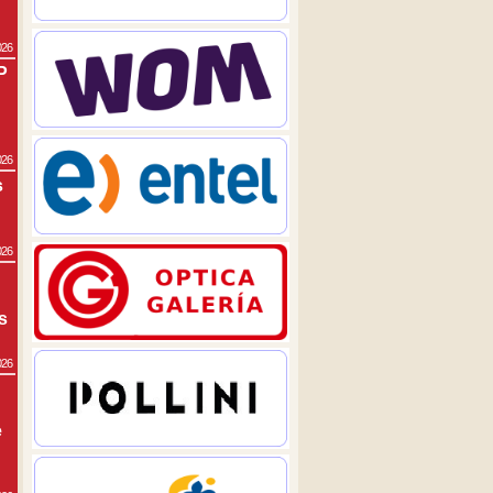
026
P
026
s
026
s
026
e