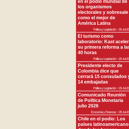
en el podio mundial de
los organismos
electorales y sobresale
como el mejor de
América Latina
Política y Legislación
~
30-Jul-2
El turismo como
laboratorio: Kast acele
su primera reforma a la
40 horas
Política y Legislación
~
29-Jul-2
Presidente electo de
Colombia dice que
cerrará 15 consulados 
14 embajadas
Política y Legislación
~
29-Jul-2
Comunicado Reunión
de Política Monetaria
julio 2026
Economía y Finanzas
~
28-Jul-2
Chile en el podio: Los
países latinoamericano