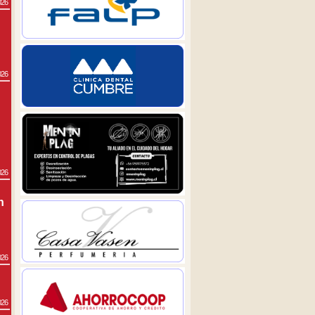
026
026
026
n
026
026