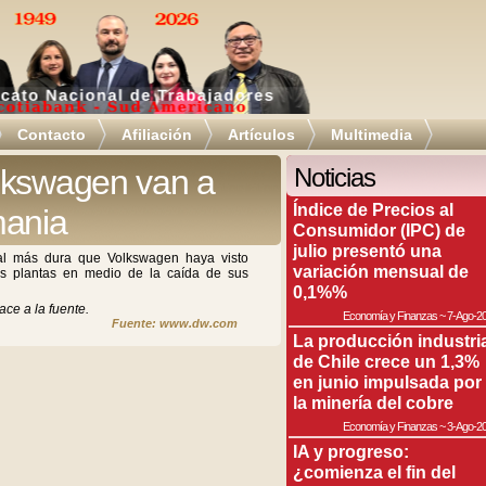
Contacto
Afiliación
Artículos
Multimedia
lkswagen van a
Noticias
Índice de Precios al
mania
Consumidor (IPC) de
julio presentó una
rial más dura que Volkswagen haya visto
variación mensual de
es plantas en medio de la caída de sus
0,1%%
ace a la fuente.
Economía y Finanzas
~
7-Ago-2
Fuente: www.dw.com
La producción industri
de Chile crece un 1,3%
en junio impulsada por
la minería del cobre
Economía y Finanzas
~
3-Ago-2
IA y progreso:
¿comienza el fin del