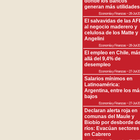
donde los bancos
generan más utilidades
Economía y Finanzas
~
28-Jul-2
El salvavidas de las AF
al negocio maderero y
celulosa de los Matte y
Angelini
Economía y Finanzas
~
28-Jul-2
El empleo en Chile, má
allá del 9,4% de
desempleo
Economía y Finanzas
~
27-Jul-2
Salarios mínimos en
Latinoamérica:
Argentina, entre los má
bajos
Economía y Finanzas
~
27-Jul-2
Declaran alerta roja en
comunas del Maule y
Biobío por desborde d
ríos: Evacúan sectores
en Cabrero