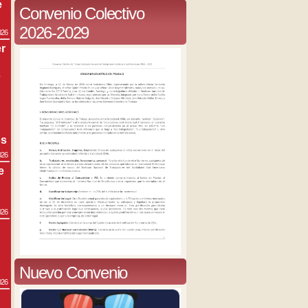
e
Convenio Colectivo
2026-2029
026
r
s
os
026
e
026
Nuevo Convenio
026