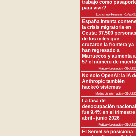
trabajo como pasaport
para vivir?
Economía y Finanzas
~
1-Ago-2
España intenta contene
la crisis migratoria en
Ceuta: 37.500 persona
de los miles que
cruzaron la frontera ya
han regresado a
Marruecos y aumenta a
57 el número de muert
Política y Legislación
~
31-Jul-2
No solo OpenAI: la IA d
Anthropic también
hackeó sistemas
Medios de Información
~
31-Jul-2
La tasa de
desocupación nacional
fue 9,4% en el trimestre
abril - junio 2026
Política y Legislación
~
31-Jul-2
El Servel se posiciona