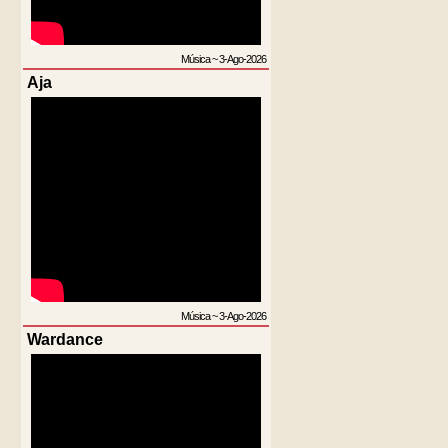
Música
~
3-Ago-2026
Aja
Música
~
3-Ago-2026
Wardance