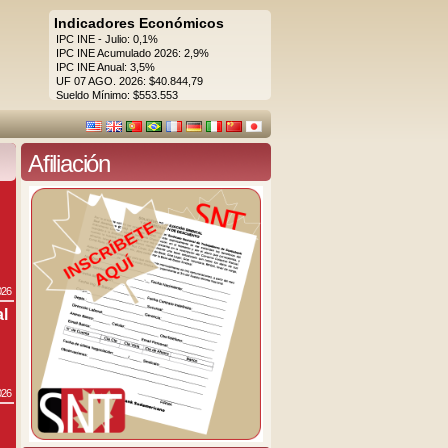
Indicadores Económicos
IPC INE - Julio: 0,1%
IPC INE Acumulado 2026: 2,9%
IPC INE Anual: 3,5%
UF 07 AGO. 2026: $40.844,79
Sueldo Mínimo: $553.553
Afiliación
026
al
026