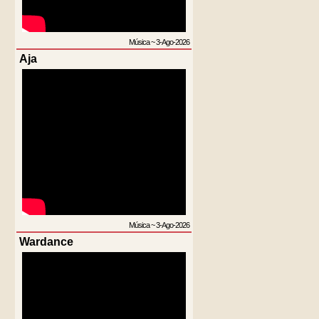
Música
~
3-Ago-2026
Aja
Música
~
3-Ago-2026
Wardance