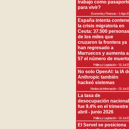
trabajo como pasaport
para vivir?
Economía y Finanzas
~
1-Ago-2
España intenta contene
la crisis migratoria en
Ceuta: 37.500 persona
de los miles que
cruzaron la frontera ya
han regresado a
Marruecos y aumenta a
57 el número de muert
Política y Legislación
~
31-Jul-2
No solo OpenAI: la IA d
Anthropic también
hackeó sistemas
Medios de Información
~
31-Jul-2
La tasa de
desocupación nacional
fue 9,4% en el trimestre
abril - junio 2026
Política y Legislación
~
31-Jul-2
El Servel se posiciona