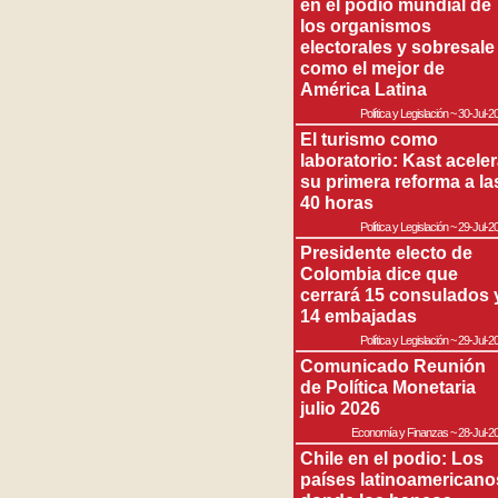
en el podio mundial de
los organismos
electorales y sobresale
como el mejor de
América Latina
Política y Legislación
~
30-Jul-2
El turismo como
laboratorio: Kast acele
su primera reforma a la
40 horas
Política y Legislación
~
29-Jul-2
Presidente electo de
Colombia dice que
cerrará 15 consulados 
14 embajadas
Política y Legislación
~
29-Jul-2
Comunicado Reunión
de Política Monetaria
julio 2026
Economía y Finanzas
~
28-Jul-2
Chile en el podio: Los
países latinoamericano