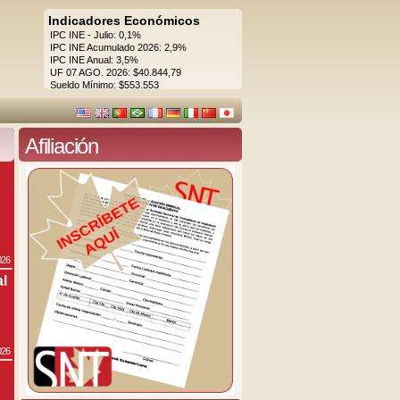
Indicadores Económicos
IPC INE - Julio: 0,1%
IPC INE Acumulado 2026: 2,9%
IPC INE Anual: 3,5%
UF 07 AGO. 2026: $40.844,79
Sueldo Mínimo: $553.553
Afiliación
026
al
026