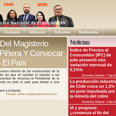
Contacto
Afiliación
Artículos
Multimedia
Del Magisterio
Noticias
Índice de Precios al
Piñera Y Convocar
Consumidor (IPC) de
julio presentó una
 El País
variación mensual de
0,1%%
esores informó de las resoluciones de la
tre las que se cuentan el repudio a las
Economía y Finanzas
~
7-Ago-2
olicitud de renuncia al Presidente de la
La producción industri
scito en todo el país para llamar a una
de Chile crece un 1,3%
ace a la fuente.
en junio impulsada por
Fuente: www.colegiodeprofesores.cl
la minería del cobre
Economía y Finanzas
~
3-Ago-2
IA y progreso:
¿comienza el fin del