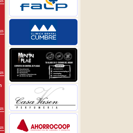
026
026
026
n
026
026