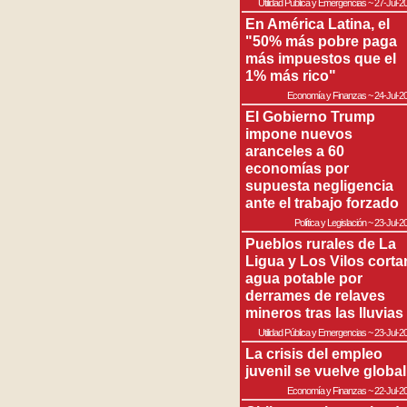
Utilidad Pública y Emergencias
~
27-Jul-2
En América Latina, el
"50% más pobre paga
más impuestos que el
1% más rico"
Economía y Finanzas
~
24-Jul-2
El Gobierno Trump
impone nuevos
aranceles a 60
economías por
supuesta negligencia
ante el trabajo forzado
Política y Legislación
~
23-Jul-2
Pueblos rurales de La
Ligua y Los Vilos corta
agua potable por
derrames de relaves
mineros tras las lluvias
Utilidad Pública y Emergencias
~
23-Jul-2
La crisis del empleo
juvenil se vuelve global
Economía y Finanzas
~
22-Jul-2