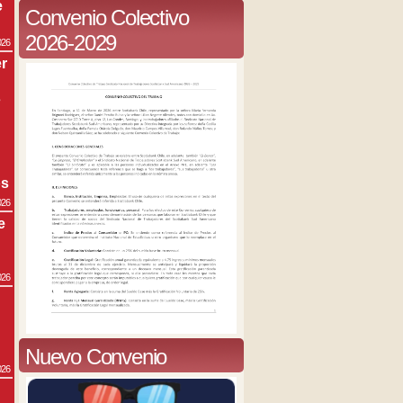
e
Convenio Colectivo
2026-2029
026
r
s
os
026
e
026
Nuevo Convenio
026