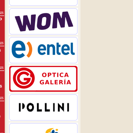
026
P
026
s
026
s
026
e