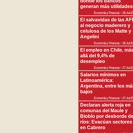
donde los bancos
generan más utilidades
Economía y Finanzas
~
28-Jul-2
El salvavidas de las AF
al negocio maderero y
celulosa de los Matte y
Angelini
Economía y Finanzas
~
28-Jul-2
El empleo en Chile, má
allá del 9,4% de
desempleo
Economía y Finanzas
~
27-Jul-2
Salarios mínimos en
Latinoamérica:
Argentina, entre los má
bajos
Economía y Finanzas
~
27-Jul-2
Declaran alerta roja en
comunas del Maule y
Biobío por desborde d
ríos: Evacúan sectores
en Cabrero