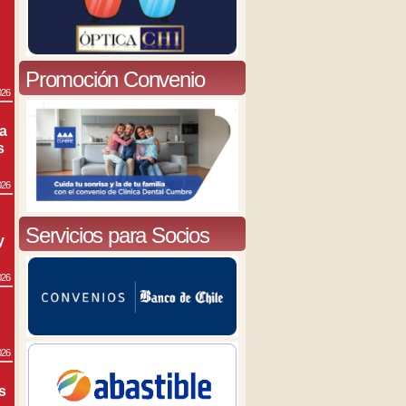
Promoción Convenio
026
ra
s
026
Servicios para Socios
y
026
026
s