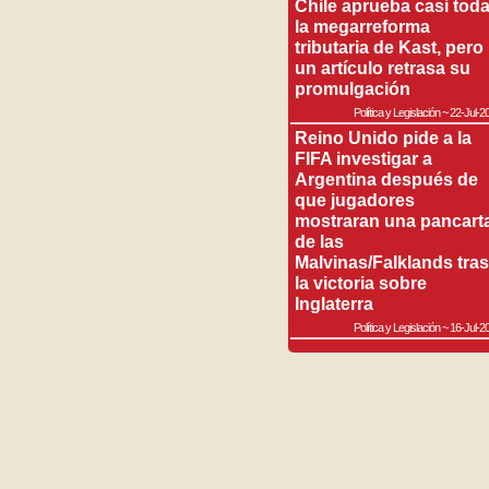
Chile aprueba casi tod
la megarreforma
tributaria de Kast, pero
un artículo retrasa su
promulgación
Política y Legislación
~
22-Jul-2
Reino Unido pide a la
FIFA investigar a
Argentina después de
que jugadores
mostraran una pancart
de las
Malvinas/Falklands tras
la victoria sobre
Inglaterra
Política y Legislación
~
16-Jul-2