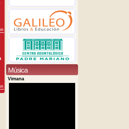
a
026
a
Música
Vimana
026