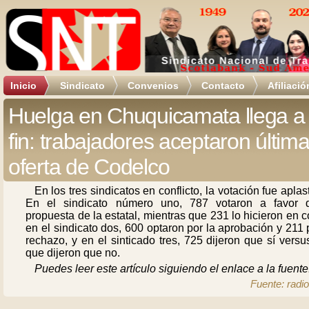
Inicio
Sindicato
Convenios
Contacto
Afiliació
Huelga en Chuquicamata llega a
fin: trabajadores aceptaron últim
oferta de Codelco
En los tres sindicatos en conflicto, la votación fue aplas
En el sindicato número uno, 787 votaron a favor 
propuesta de la estatal, mientras que 231 lo hicieron en c
en el sindicato dos, 600 optaron por la aprobación y 211 
rechazo, y en el sinticado tres, 725 dijeron que sí vers
que dijeron que no.
Puedes leer este artículo siguiendo el enlace a la fuente
Fuente: radio