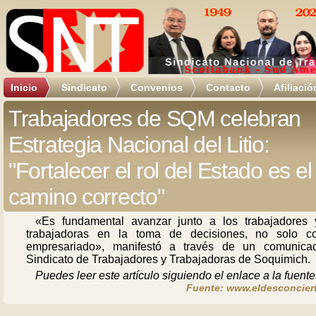
Inicio
Sindicato
Convenios
Contacto
Afiliació
Trabajadores de SQM celebran
Estrategia Nacional del Litio:
"Fortalecer el rol del Estado es el
camino correcto"
«Es fundamental avanzar junto a los trabajadores 
trabajadoras en la toma de decisiones, no solo c
empresariado», manifestó a través de un comunica
Sindicato de Trabajadores y Trabajadoras de Soquimich.
Puedes leer este artículo siguiendo el enlace a la fuente
Fuente: www.eldesconciert