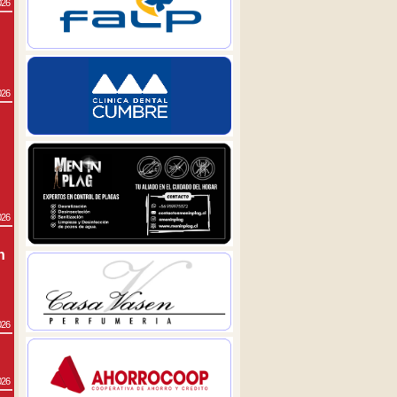
026
026
026
n
026
026