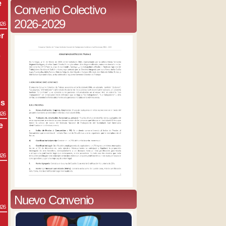
e
Convenio Colectivo
2026-2029
026
r
s
os
026
e
026
Nuevo Convenio
026