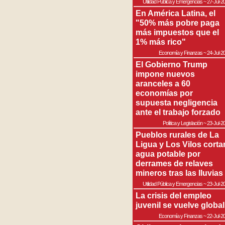
Utilidad Pública y Emergencias
~
27-Jul-2
En América Latina, el
"50% más pobre paga
más impuestos que el
1% más rico"
Economía y Finanzas
~
24-Jul-2
El Gobierno Trump
impone nuevos
aranceles a 60
economías por
supuesta negligencia
ante el trabajo forzado
Política y Legislación
~
23-Jul-2
Pueblos rurales de La
Ligua y Los Vilos corta
agua potable por
derrames de relaves
mineros tras las lluvias
Utilidad Pública y Emergencias
~
23-Jul-2
La crisis del empleo
juvenil se vuelve global
Economía y Finanzas
~
22-Jul-2