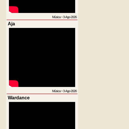
Música
~
3-Ago-2026
Aja
Música
~
3-Ago-2026
Wardance