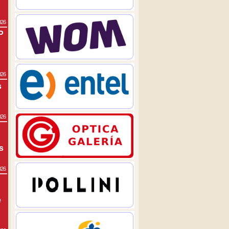
026
P
026
s
026
s
026
e