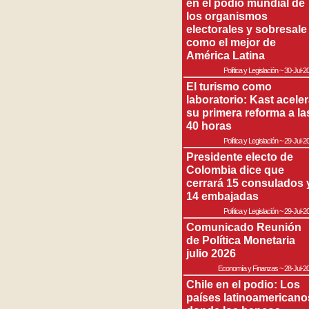
en el podio mundial de
los organismos
electorales y sobresale
como el mejor de
América Latina
Política y Legislación
~
30-Jul-2
El turismo como
laboratorio: Kast acele
su primera reforma a la
40 horas
Política y Legislación
~
29-Jul-2
Presidente electo de
Colombia dice que
cerrará 15 consulados 
14 embajadas
Política y Legislación
~
29-Jul-2
Comunicado Reunión
de Política Monetaria
julio 2026
Economía y Finanzas
~
28-Jul-2
Chile en el podio: Los
países latinoamericano