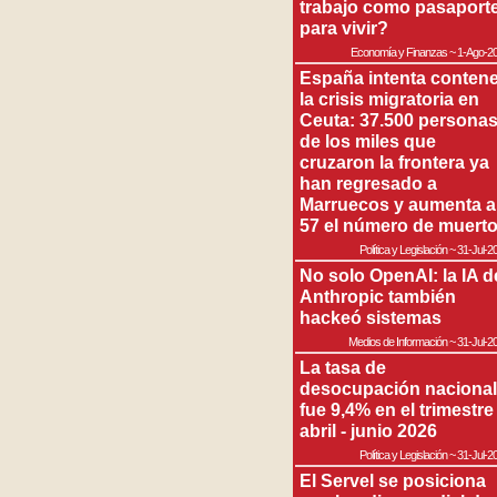
trabajo como pasaport
para vivir?
Economía y Finanzas
~
1-Ago-2
España intenta contene
la crisis migratoria en
Ceuta: 37.500 persona
de los miles que
cruzaron la frontera ya
han regresado a
Marruecos y aumenta a
57 el número de muert
Política y Legislación
~
31-Jul-2
No solo OpenAI: la IA d
Anthropic también
hackeó sistemas
Medios de Información
~
31-Jul-2
La tasa de
desocupación nacional
fue 9,4% en el trimestre
abril - junio 2026
Política y Legislación
~
31-Jul-2
El Servel se posiciona