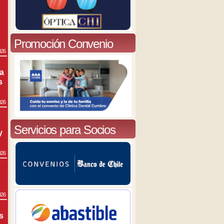
Promoción Convenio
026
ra
s
026
Servicios para Socios
y
026
026
s