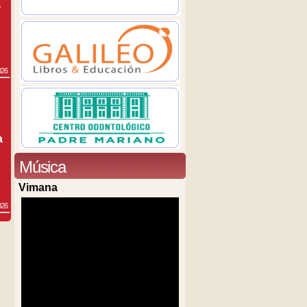
a
026
a
Música
Vimana
026