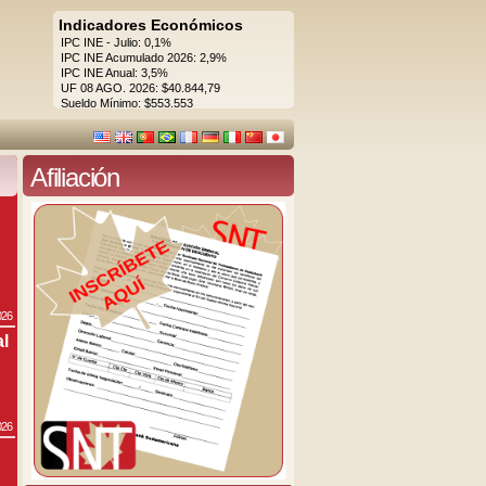
Indicadores Económicos
IPC INE - Julio: 0,1%
IPC INE Acumulado 2026: 2,9%
IPC INE Anual: 3,5%
UF 08 AGO. 2026: $40.844,79
Sueldo Mínimo: $553.553
Afiliación
026
al
026