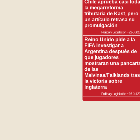
Chile aprueba casi tod
la megarreforma
tributaria de Kast, pero
un artículo retrasa su
promulgación
Política y Legislación
~
22-Jul-2
Reino Unido pide a la
FIFA investigar a
Argentina después de
que jugadores
mostraran una pancart
de las
Malvinas/Falklands tras
la victoria sobre
Inglaterra
Política y Legislación
~
16-Jul-2