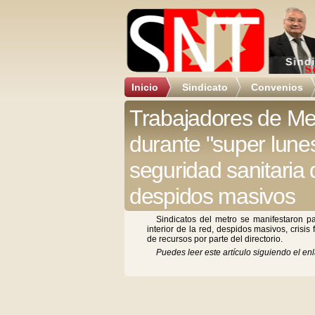
Inicio
Sindicato
Convenios
Trabajadores de Met
durante "super lune
seguridad sanitaria 
despidos masivos
Sindicatos del metro se manifestaron pa
interior de la red, despidos masivos, crisis
de recursos por parte del directorio.
Puedes leer este artículo siguiendo el enl