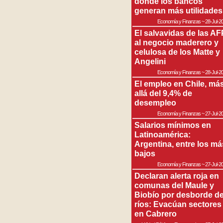
donde los bancos
generan más utilidades
Economía y Finanzas
~
28-Jul-2
El salvavidas de las AF
al negocio maderero y
celulosa de los Matte y
Angelini
Economía y Finanzas
~
28-Jul-2
El empleo en Chile, má
allá del 9,4% de
desempleo
Economía y Finanzas
~
27-Jul-2
Salarios mínimos en
Latinoamérica:
Argentina, entre los má
bajos
Economía y Finanzas
~
27-Jul-2
Declaran alerta roja en
comunas del Maule y
Biobío por desborde d
ríos: Evacúan sectores
en Cabrero