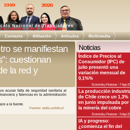
Contacto
Afiliación
Artículos
Multimedia
ro se manifiestan
Noticias
Índice de Precios al
s": cuestionan
Consumidor (IPC) de
julio presentó una
de la red y
variación mensual de
0,1%%
Economía y Finanzas
~
7-Ago-2
ra acusar falta de seguridad sanitaria al
La producción industri
 financiera y falencias en la administración
de Chile crece un 1,3%
en junio impulsada por
ace a la fuente.
la minería del cobre
Fuente: radio.uchile.cl
Economía y Finanzas
~
3-Ago-2
IA y progreso:
¿comienza el fin del