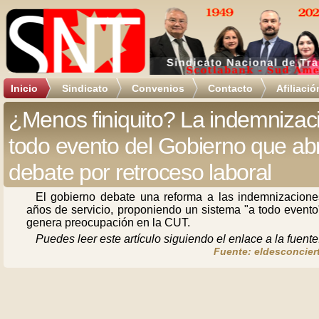
Inicio
Sindicato
Convenios
Contacto
Afiliació
¿Menos finiquito? La indemnizac
todo evento del Gobierno que ab
debate por retroceso laboral
El gobierno debate una reforma a las indemnizacione
años de servicio, proponiendo un sistema "a todo evento
genera preocupación en la CUT.
Puedes leer este artículo siguiendo el enlace a la fuente
Fuente: eldesconciert