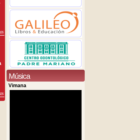
a
026
a
Música
Vimana
026