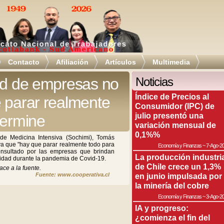
Contacto
Afiliación
Artículos
Multimedia
dad de empresas no
Noticias
Índice de Precios al
 parar realmente
Consumidor (IPC) de
julio presentó una
termine
variación mensual de
0,1%%
de Medicina Intensiva (Sochimi), Tomás
va que "hay que parar realmente todo para
Economía y Finanzas
~
7-Ago-2
consultado por las empresas que brindan
La producción industri
ividad durante la pandemia de Covid-19.
de Chile crece un 1,3%
ace a la fuente.
Fuente: www.cooperativa.cl
en junio impulsada por
la minería del cobre
Economía y Finanzas
~
3-Ago-2
IA y progreso:
¿comienza el fin del