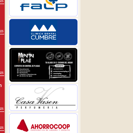
026
026
026
n
026
026