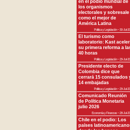
en el podio mundial de
los organismos
electorales y sobresale
como el mejor de
América Latina
Política y Legislación
~
30-Jul-2
El turismo como
laboratorio: Kast acele
su primera reforma a la
40 horas
Política y Legislación
~
29-Jul-2
Presidente electo de
Colombia dice que
cerrará 15 consulados 
14 embajadas
Política y Legislación
~
29-Jul-2
Comunicado Reunión
de Política Monetaria
julio 2026
Economía y Finanzas
~
28-Jul-2
Chile en el podio: Los
países latinoamericano