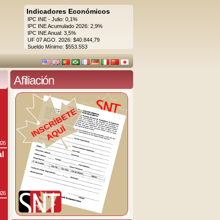
Indicadores Económicos
IPC INE - Julio: 0,1%
IPC INE Acumulado 2026: 2,9%
IPC INE Anual: 3,5%
UF 07 AGO. 2026: $40.844,79
Sueldo Mínimo: $553.553
Afiliación
026
al
026