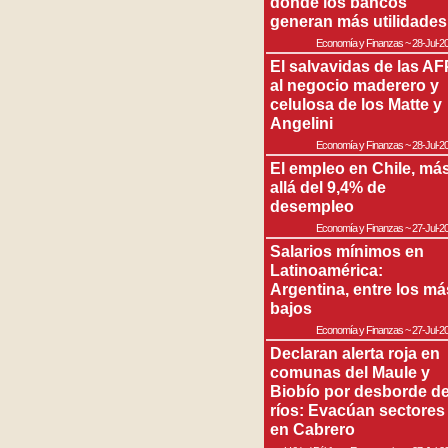
donde los bancos
generan más utilidades
Economía y Finanzas
~
28-Jul-2
El salvavidas de las AF
al negocio maderero y
celulosa de los Matte y
Angelini
Economía y Finanzas
~
28-Jul-2
El empleo en Chile, má
allá del 9,4% de
desempleo
Economía y Finanzas
~
27-Jul-2
Salarios mínimos en
Latinoamérica:
Argentina, entre los má
bajos
Economía y Finanzas
~
27-Jul-2
Declaran alerta roja en
comunas del Maule y
Biobío por desborde d
ríos: Evacúan sectores
en Cabrero