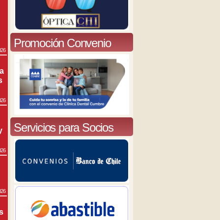
Promoción Convenio
026
ra
s
026
Servicios para Socios
y
026
026
s