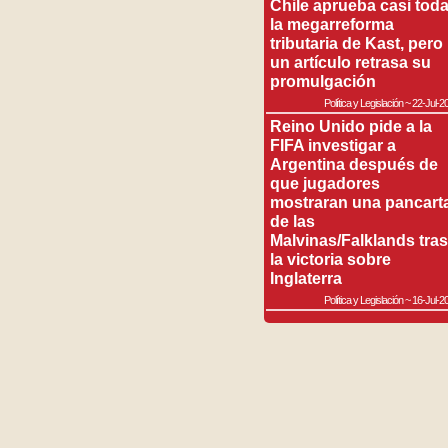
Chile aprueba casi tod
la megarreforma
tributaria de Kast, pero
un artículo retrasa su
promulgación
Política y Legislación
~
22-Jul-2
Reino Unido pide a la
FIFA investigar a
Argentina después de
que jugadores
mostraran una pancart
de las
Malvinas/Falklands tras
la victoria sobre
Inglaterra
Política y Legislación
~
16-Jul-2