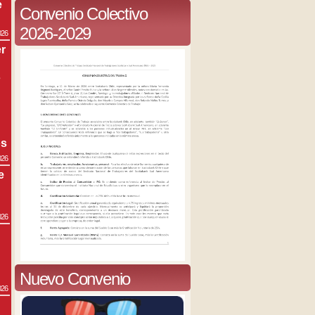
e
Convenio Colectivo
2026-2029
026
r
s
os
026
e
026
Nuevo Convenio
026