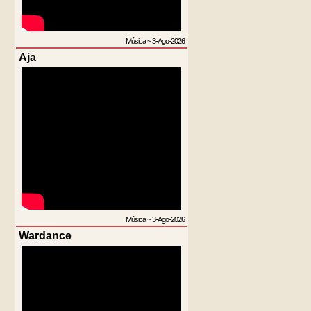
Música
~
3-Ago-2026
Aja
Música
~
3-Ago-2026
Wardance