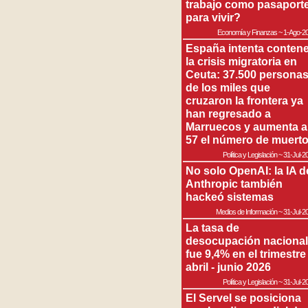
trabajo como pasaport
para vivir?
Economía y Finanzas
~
1-Ago-2
España intenta contene
la crisis migratoria en
Ceuta: 37.500 persona
de los miles que
cruzaron la frontera ya
han regresado a
Marruecos y aumenta a
57 el número de muert
Política y Legislación
~
31-Jul-2
No solo OpenAI: la IA d
Anthropic también
hackeó sistemas
Medios de Información
~
31-Jul-2
La tasa de
desocupación nacional
fue 9,4% en el trimestre
abril - junio 2026
Política y Legislación
~
31-Jul-2
El Servel se posiciona