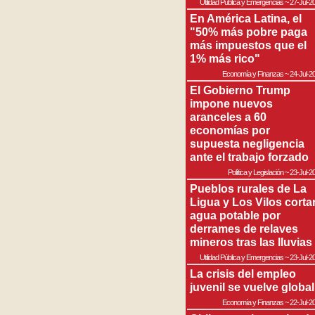
Utilidad Pública y Emergencias
~
27-Jul-2
En América Latina, el
"50% más pobre paga
más impuestos que el
1% más rico"
Economía y Finanzas
~
24-Jul-2
El Gobierno Trump
impone nuevos
aranceles a 60
economías por
supuesta negligencia
ante el trabajo forzado
Política y Legislación
~
23-Jul-2
Pueblos rurales de La
Ligua y Los Vilos corta
agua potable por
derrames de relaves
mineros tras las lluvias
Utilidad Pública y Emergencias
~
23-Jul-2
La crisis del empleo
juvenil se vuelve global
Economía y Finanzas
~
22-Jul-2