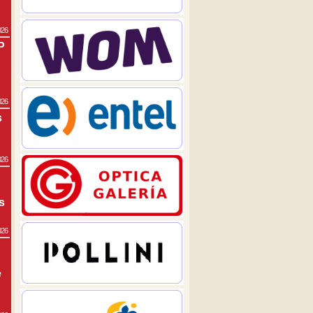
026
P
026
s
026
s
026
e