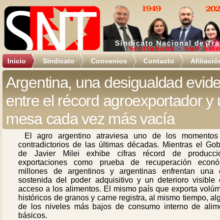
Inicio
Sindicato
Convenios
Contacto
Afiliació
Argentina, una desigualdad evid
entre el récord agroexportador y
mesa cada vez más vacía
El agro argentino atraviesa uno de los momento
contradictorios de las últimas décadas. Mientras el Gob
de Javier Milei exhibe cifras récord de producc
exportaciones como prueba de recuperación econó
millones de argentinos y argentinas enfrentan una 
sostenida del poder adquisitivo y un deterioro visible 
acceso a los alimentos. El mismo país que exporta volú
históricos de granos y carne registra, al mismo tiempo, a
de los niveles más bajos de consumo interno de alim
básicos.