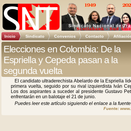
Inicio
Sindicato
Convenios
Contacto
Afiliació
Elecciones en Colombia: De la
Espriella y Cepeda pasan a la
segunda vuelta
El candidato ultraderechista Abelardo de la Espriella lid
primera vuelta, seguido por su rival izquierdista Iván C
Los dos aspirantes a suceder al presidente Gustavo Pet
enfrentarán en un balotaje el 21 de junio.
Puedes leer este artículo siguiendo el enlace a la fuente
Fuente: www.r