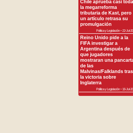
Chile aprueba casi tod
la megarreforma
tributaria de Kast, pero
un artículo retrasa su
promulgación
Política y Legislación
~
22-Jul-2
Reino Unido pide a la
FIFA investigar a
Argentina después de
que jugadores
mostraran una pancart
de las
Malvinas/Falklands tras
la victoria sobre
Inglaterra
Política y Legislación
~
16-Jul-2