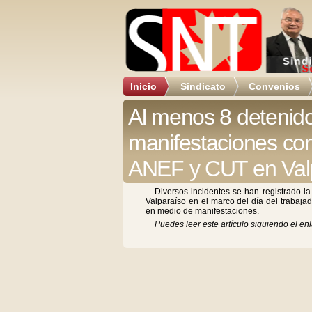
Inicio
Sindicato
Convenios
Al menos 8 detenid
manifestaciones co
ANEF y CUT en Val
Diversos incidentes se han registrado l
Valparaíso en el marco del día del trabaja
en medio de manifestaciones.
Puedes leer este artículo siguiendo el enl