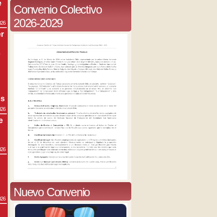
e
Convenio Colectivo
2026-2029
026
r
s
os
026
e
026
Nuevo Convenio
026