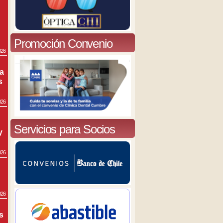
Promoción Convenio
026
ra
s
026
Servicios para Socios
y
026
026
s