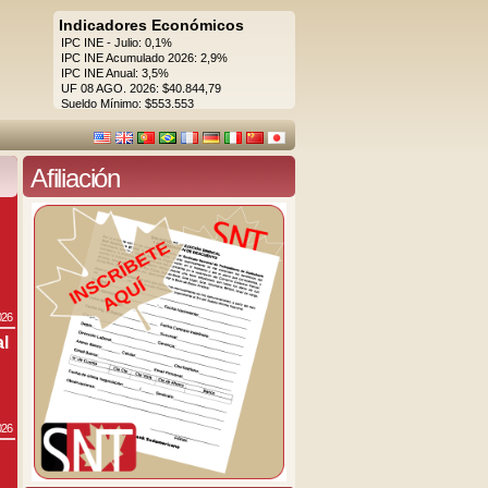
Indicadores Económicos
IPC INE - Julio: 0,1%
IPC INE Acumulado 2026: 2,9%
IPC INE Anual: 3,5%
UF 08 AGO. 2026: $40.844,79
Sueldo Mínimo: $553.553
Afiliación
026
al
026