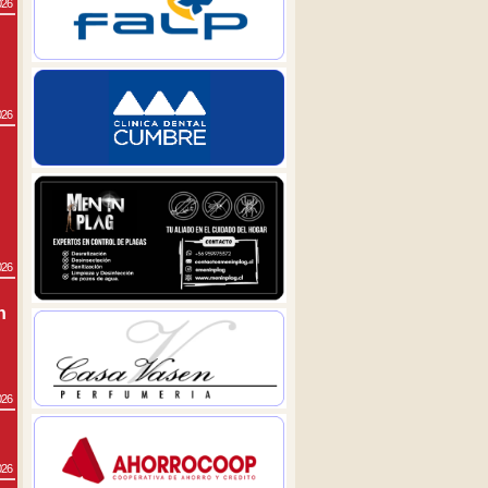
026
026
026
n
026
026