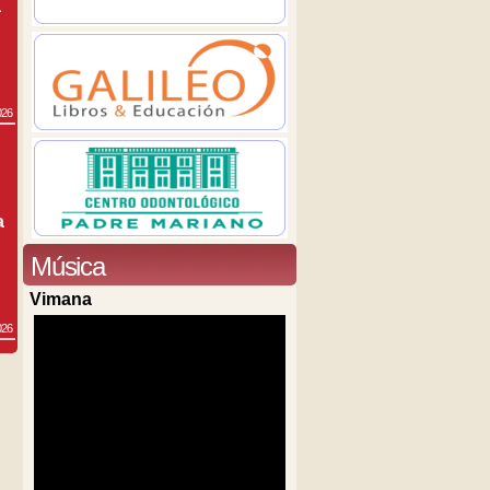
a
026
a
Música
Vimana
026