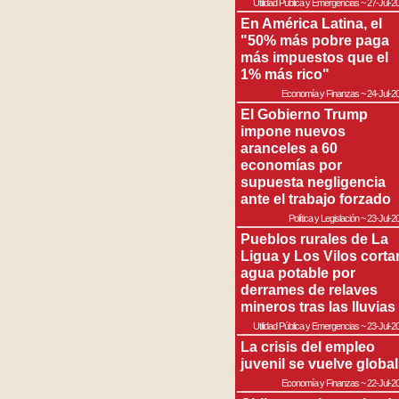
Utilidad Pública y Emergencias
~
27-Jul-2
En América Latina, el
"50% más pobre paga
más impuestos que el
1% más rico"
Economía y Finanzas
~
24-Jul-2
El Gobierno Trump
impone nuevos
aranceles a 60
economías por
supuesta negligencia
ante el trabajo forzado
Política y Legislación
~
23-Jul-2
Pueblos rurales de La
Ligua y Los Vilos corta
agua potable por
derrames de relaves
mineros tras las lluvias
Utilidad Pública y Emergencias
~
23-Jul-2
La crisis del empleo
juvenil se vuelve global
Economía y Finanzas
~
22-Jul-2