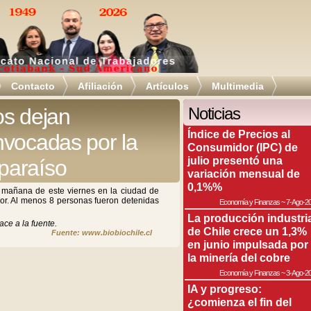
Contacto
Afiliación
Artículos
Multimedia
os dejan
Noticias
Índice de Precios al
nvocadas por la
Consumidor (IPC) de
julio presentó una
paraíso
variación mensual de
0,1%%
a mañana de este viernes en la ciudad de
dor. Al menos 8 personas fueron detenidas
Economía y Finanzas
~
7-Ago-2
La producción industri
ace a la fuente.
de Chile crece un 1,3%
Fuente: www.biobiochile.cl
en junio impulsada por
la minería del cobre
Economía y Finanzas
~
3-Ago-2
IA y progreso:
¿comienza el fin del