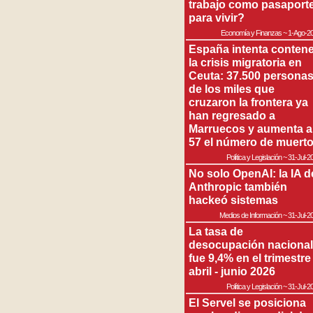
trabajo como pasaport
para vivir?
Economía y Finanzas
~
1-Ago-2
España intenta contene
la crisis migratoria en
Ceuta: 37.500 persona
de los miles que
cruzaron la frontera ya
han regresado a
Marruecos y aumenta a
57 el número de muert
Política y Legislación
~
31-Jul-2
No solo OpenAI: la IA d
Anthropic también
hackeó sistemas
Medios de Información
~
31-Jul-2
La tasa de
desocupación nacional
fue 9,4% en el trimestre
abril - junio 2026
Política y Legislación
~
31-Jul-2
El Servel se posiciona