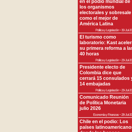
en el podio mundial de
los organismos
electorales y sobresale
como el mejor de
América Latina
Política y Legislación
~
30-Jul-2
El turismo como
laboratorio: Kast acele
su primera reforma a la
40 horas
Política y Legislación
~
29-Jul-2
Presidente electo de
Colombia dice que
cerrará 15 consulados 
14 embajadas
Política y Legislación
~
29-Jul-2
Comunicado Reunión
de Política Monetaria
julio 2026
Economía y Finanzas
~
28-Jul-2
Chile en el podio: Los
países latinoamericano