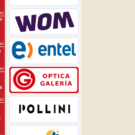
026
P
026
s
026
s
026
e