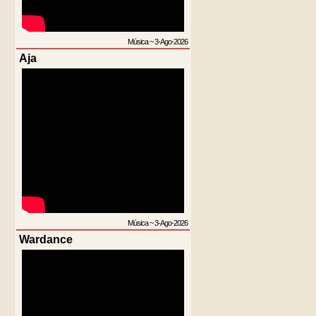
Música
~
3-Ago-2026
Aja
Música
~
3-Ago-2026
Wardance