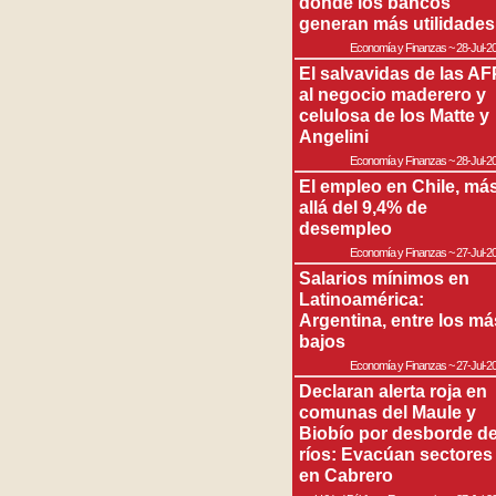
donde los bancos
generan más utilidades
Economía y Finanzas
~
28-Jul-2
El salvavidas de las AF
al negocio maderero y
celulosa de los Matte y
Angelini
Economía y Finanzas
~
28-Jul-2
El empleo en Chile, má
allá del 9,4% de
desempleo
Economía y Finanzas
~
27-Jul-2
Salarios mínimos en
Latinoamérica:
Argentina, entre los má
bajos
Economía y Finanzas
~
27-Jul-2
Declaran alerta roja en
comunas del Maule y
Biobío por desborde d
ríos: Evacúan sectores
en Cabrero