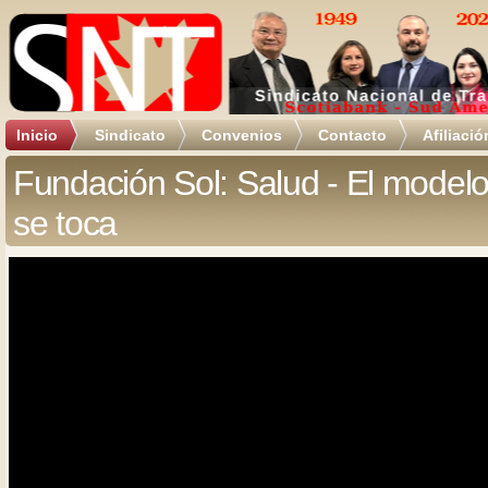
Inicio
Sindicato
Convenios
Contacto
Afiliació
Fundación Sol: Salud - El model
se toca