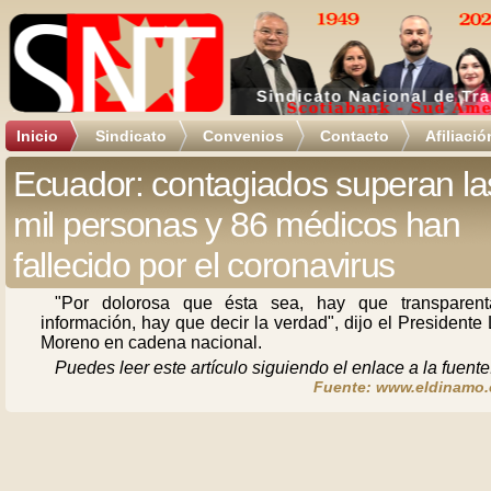
Inicio
Sindicato
Convenios
Contacto
Afiliació
Ecuador: contagiados superan la
mil personas y 86 médicos han
fallecido por el coronavirus
"Por dolorosa que ésta sea, hay que transparent
información, hay que decir la verdad", dijo el Presidente
Moreno en cadena nacional.
Puedes leer este artículo siguiendo el enlace a la fuente
Fuente: www.eldinamo