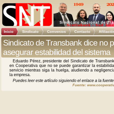
Inicio
Sindicato
Convenios
Contacto
Afiliació
Sindicato de Transbank dice no 
asegurar estabilidad del sistema
Eduardo Pérez, presidente del Sindicato de Transbank,
en Cooperativa que no se puede garantizar la estabilida
servicio mientras siga la huelga, aludiendo a negligenc
la empresa.
Puedes leer este artículo siguiendo el enlace a la fuente
Fuente: www.cooperativ