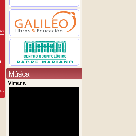
a
026
a
Música
Vimana
026