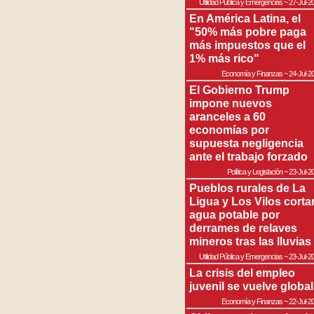
Utilidad Pública y Emergencias
~
27-Jul-2
En América Latina, el
"50% más pobre paga
más impuestos que el
1% más rico"
Economía y Finanzas
~
24-Jul-2
El Gobierno Trump
impone nuevos
aranceles a 60
economías por
supuesta negligencia
ante el trabajo forzado
Política y Legislación
~
23-Jul-2
Pueblos rurales de La
Ligua y Los Vilos corta
agua potable por
derrames de relaves
mineros tras las lluvias
Utilidad Pública y Emergencias
~
23-Jul-2
La crisis del empleo
juvenil se vuelve global
Economía y Finanzas
~
22-Jul-2