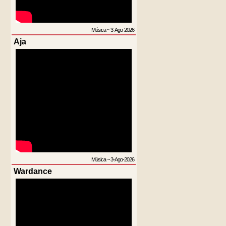
Música
~
3-Ago-2026
Aja
Música
~
3-Ago-2026
Wardance