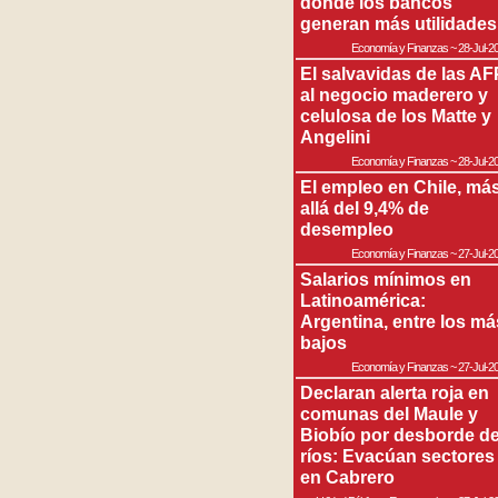
donde los bancos
generan más utilidades
Economía y Finanzas
~
28-Jul-2
El salvavidas de las AF
al negocio maderero y
celulosa de los Matte y
Angelini
Economía y Finanzas
~
28-Jul-2
El empleo en Chile, má
allá del 9,4% de
desempleo
Economía y Finanzas
~
27-Jul-2
Salarios mínimos en
Latinoamérica:
Argentina, entre los má
bajos
Economía y Finanzas
~
27-Jul-2
Declaran alerta roja en
comunas del Maule y
Biobío por desborde d
ríos: Evacúan sectores
en Cabrero