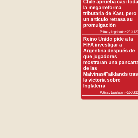
Chile aprueba casi tod
la megarreforma
tributaria de Kast, pero
un artículo retrasa su
promulgación
Política y Legislación
~
22-Jul-2
Reino Unido pide a la
FIFA investigar a
Argentina después de
que jugadores
mostraran una pancart
de las
Malvinas/Falklands tras
la victoria sobre
Inglaterra
Política y Legislación
~
16-Jul-2