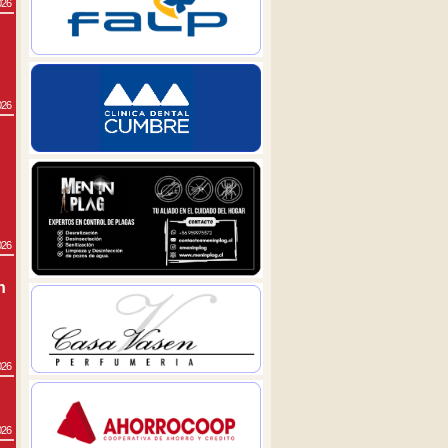
026
026
026
n
026
026