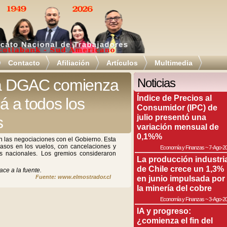
Contacto
Afiliación
Artículos
Multimedia
 la DGAC comienza
Noticias
Índice de Precios al
rá a todos los
Consumidor (IPC) de
julio presentó una
s
variación mensual de
0,1%%
 en las negociaciones con el Gobierno. Esta
rasos en los vuelos, con cancelaciones y
Economía y Finanzas
~
7-Ago-2
 nacionales. Los gremios consideraron
La producción industri
de Chile crece un 1,3%
ace a la fuente.
Fuente: www.elmostrador.cl
en junio impulsada por
la minería del cobre
Economía y Finanzas
~
3-Ago-2
IA y progreso:
¿comienza el fin del