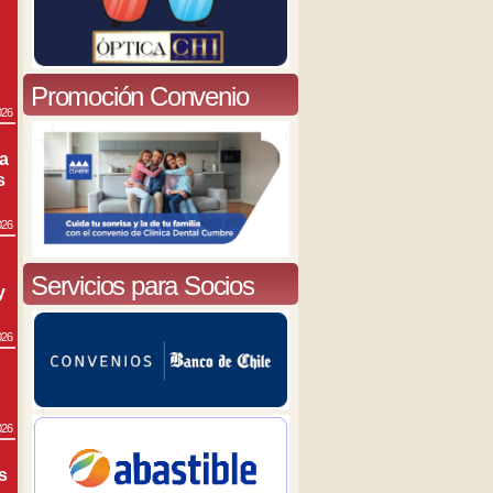
Promoción Convenio
026
ra
s
026
Servicios para Socios
y
026
026
s