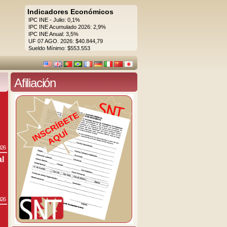
Indicadores Económicos
IPC INE - Julio: 0,1%
IPC INE Acumulado 2026: 2,9%
IPC INE Anual: 3,5%
UF 07 AGO. 2026: $40.844,79
Sueldo Mínimo: $553.553
Afiliación
026
al
026