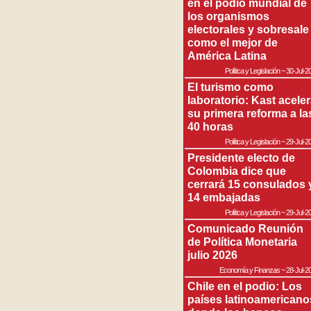
en el podio mundial de
los organismos
electorales y sobresale
como el mejor de
América Latina
Política y Legislación
~
30-Jul-2
El turismo como
laboratorio: Kast acele
su primera reforma a la
40 horas
Política y Legislación
~
29-Jul-2
Presidente electo de
Colombia dice que
cerrará 15 consulados 
14 embajadas
Política y Legislación
~
29-Jul-2
Comunicado Reunión
de Política Monetaria
julio 2026
Economía y Finanzas
~
28-Jul-2
Chile en el podio: Los
países latinoamericano