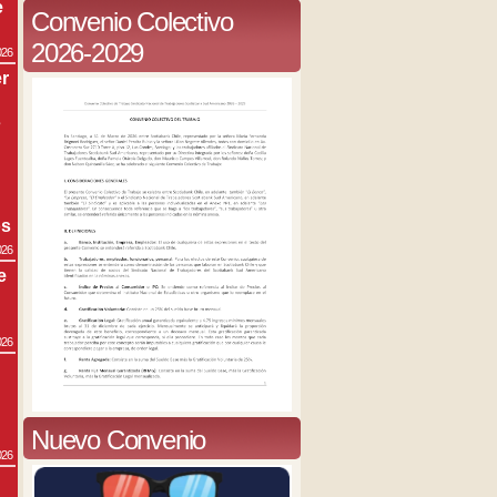
e
Convenio Colectivo
2026-2029
026
r
s
os
026
e
026
Nuevo Convenio
026