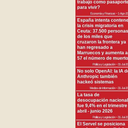
trabajo como pasaport
para vivir?
Economía y Finanzas
~
1-Ago-2
España intenta contene
la crisis migratoria en
Ceuta: 37.500 persona
de los miles que
cruzaron la frontera ya
han regresado a
Marruecos y aumenta a
57 el número de muert
Política y Legislación
~
31-Jul-2
No solo OpenAI: la IA d
Anthropic también
hackeó sistemas
Medios de Información
~
31-Jul-2
La tasa de
desocupación nacional
fue 9,4% en el trimestre
abril - junio 2026
Política y Legislación
~
31-Jul-2
El Servel se posiciona