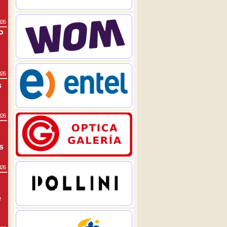
026
P
026
s
026
s
026
e