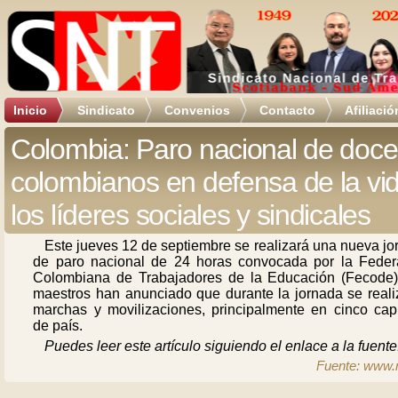
Inicio
Sindicato
Convenios
Contacto
Afiliació
Colombia: Paro nacional de doce
colombianos en defensa de la vi
los líderes sociales y sindicales
Este jueves 12 de septiembre se realizará una nueva j
de paro nacional de 24 horas convocada por la Feder
Colombiana de Trabajadores de la Educación (Fecode)
maestros han anunciado que durante la jornada se reali
marchas y movilizaciones, principalmente en cinco capi
de país.
Puedes leer este artículo siguiendo el enlace a la fuente
Fuente: www.