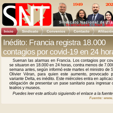
Inicio
Sindicato
Convenios
Contacto
Afiliació
Inédito: Francia registra 18.000
contagios por covid-19 en 24 hor
Suenan las alarmas en Francia. Los contagios por cov
se situaron en 18.000 en 24 horas, contra menos de 7.00
semana antes, según informó este martes el ministro de 
Olivier Véran, para quien este aumento, provocado p
variante Delta, es inédito. Este miércoles entra en aplicac
obligación de presentar un pase sanitario para ingresar 
teatros y museos.
Puedes leer este artículo siguiendo el enlace a la fuente
Fuente: www.r