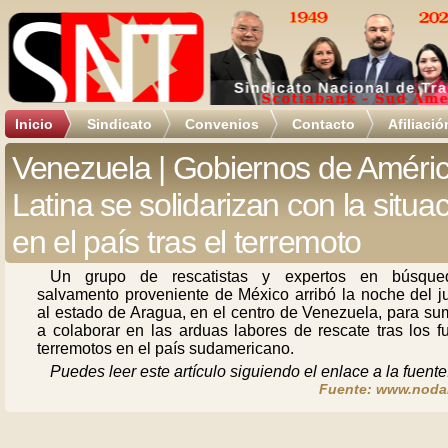
Inicio
Sindicato
Convenios
Contacto
Afiliació
Venezuela | Gobiernos de Améri
Latina se solidarizan con la situa
en el país tras el terremoto
Un grupo de rescatistas y expertos en búsqu
salvamento proveniente de México arribó la noche del j
al estado de Aragua, en el centro de Venezuela, para su
a colaborar en las arduas labores de rescate tras los f
terremotos en el país sudamericano.
Puedes leer este artículo siguiendo el enlace a la fuente
Fuente: www.noda