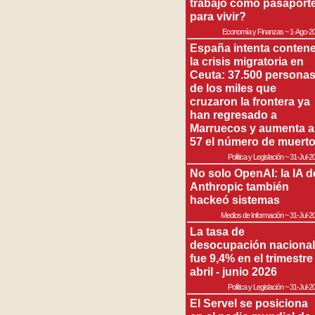
trabajo como pasaport
para vivir?
Economía y Finanzas
~
1-Ago-2
España intenta contene
la crisis migratoria en
Ceuta: 37.500 persona
de los miles que
cruzaron la frontera ya
han regresado a
Marruecos y aumenta a
57 el número de muert
Política y Legislación
~
31-Jul-2
No solo OpenAI: la IA d
Anthropic también
hackeó sistemas
Medios de Información
~
31-Jul-2
La tasa de
desocupación nacional
fue 9,4% en el trimestre
abril - junio 2026
Política y Legislación
~
31-Jul-2
El Servel se posiciona