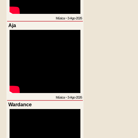
Música
~
3-Ago-2026
Aja
Música
~
3-Ago-2026
Wardance