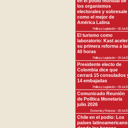
en el podio mundial de
los organismos
electorales y sobresale
como el mejor de
América Latina
Política y Legislación
~
30-Jul-2
El turismo como
laboratorio: Kast acele
su primera reforma a la
40 horas
Política y Legislación
~
29-Jul-2
Presidente electo de
Colombia dice que
cerrará 15 consulados 
14 embajadas
Política y Legislación
~
29-Jul-2
Comunicado Reunión
de Política Monetaria
julio 2026
Economía y Finanzas
~
28-Jul-2
Chile en el podio: Los
países latinoamericano