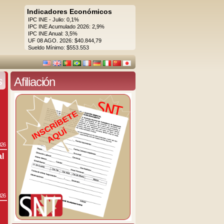
Indicadores Económicos
IPC INE - Julio: 0,1%
IPC INE Acumulado 2026: 2,9%
IPC INE Anual: 3,5%
UF 08 AGO. 2026: $40.844,79
Sueldo Mínimo: $553.553
s
Afiliación
026
al
026