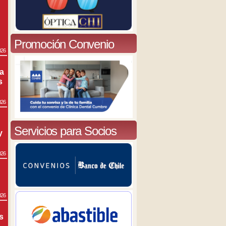
Promoción Convenio
026
ra
s
026
Servicios para Socios
y
026
026
s