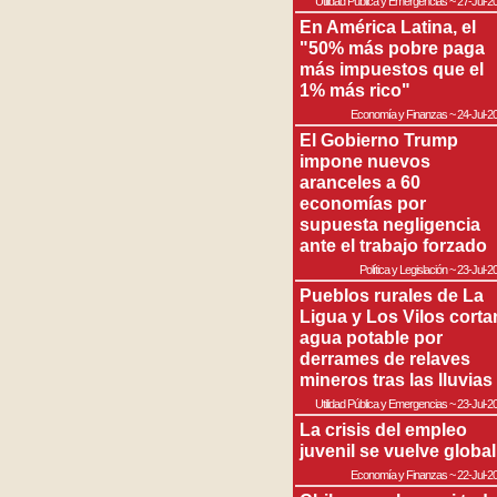
Utilidad Pública y Emergencias
~
27-Jul-2
En América Latina, el
"50% más pobre paga
más impuestos que el
1% más rico"
Economía y Finanzas
~
24-Jul-2
El Gobierno Trump
impone nuevos
aranceles a 60
economías por
supuesta negligencia
ante el trabajo forzado
Política y Legislación
~
23-Jul-2
Pueblos rurales de La
Ligua y Los Vilos corta
agua potable por
derrames de relaves
mineros tras las lluvias
Utilidad Pública y Emergencias
~
23-Jul-2
La crisis del empleo
juvenil se vuelve global
Economía y Finanzas
~
22-Jul-2