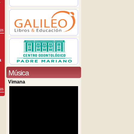
a
026
a
Música
Vimana
026