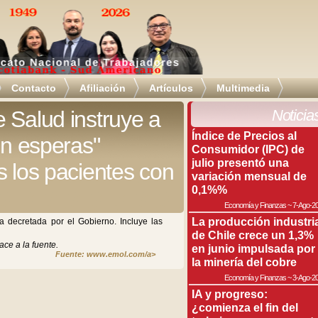
Contacto
Afiliación
Artículos
Multimedia
 Salud instruye a
Noticia
Índice de Precios al
in esperas"
Consumidor (IPC) de
julio presentó una
s los pacientes con
variación mensual de
0,1%%
Economía y Finanzas
~
7-Ago-2
La producción industri
a decretada por el Gobierno. Incluye las
de Chile crece un 1,3%
ace a la fuente.
en junio impulsada por
Fuente: www.emol.com/a>
la minería del cobre
Economía y Finanzas
~
3-Ago-2
IA y progreso:
¿comienza el fin del