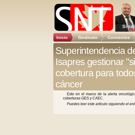
Inicio
Sindicato
Convenios
Superintendencia de
Isapres gestionar "s
cobertura para todo
cáncer
Esto en el marco de la alerta oncológic
coberturas GES y CAEC.
Puedes leer este artículo siguiendo el enl