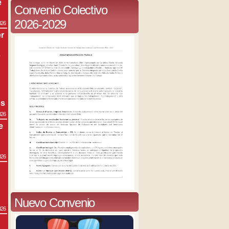
e
Convenio Colectivo
2026-2029
026
r
s
os
026
e
026
Nuevo Convenio
026