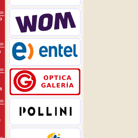
026
P
026
s
026
s
026
e