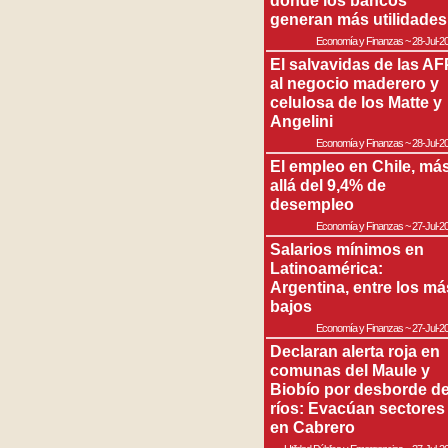
donde los bancos
generan más utilidades
Economía y Finanzas
~
28-Jul-2
El salvavidas de las AF
al negocio maderero y
celulosa de los Matte y
Angelini
Economía y Finanzas
~
28-Jul-2
El empleo en Chile, má
allá del 9,4% de
desempleo
Economía y Finanzas
~
27-Jul-2
Salarios mínimos en
Latinoamérica:
Argentina, entre los má
bajos
Economía y Finanzas
~
27-Jul-2
Declaran alerta roja en
comunas del Maule y
Biobío por desborde d
ríos: Evacúan sectores
en Cabrero