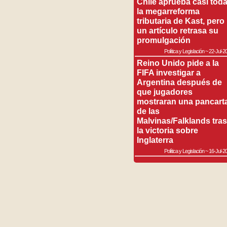
Chile aprueba casi tod
la megarreforma
tributaria de Kast, pero
un artículo retrasa su
promulgación
Política y Legislación
~
22-Jul-2
Reino Unido pide a la
FIFA investigar a
Argentina después de
que jugadores
mostraran una pancart
de las
Malvinas/Falklands tras
la victoria sobre
Inglaterra
Política y Legislación
~
16-Jul-2