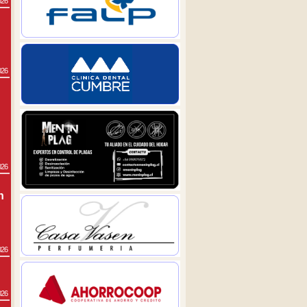
026
026
026
n
026
026