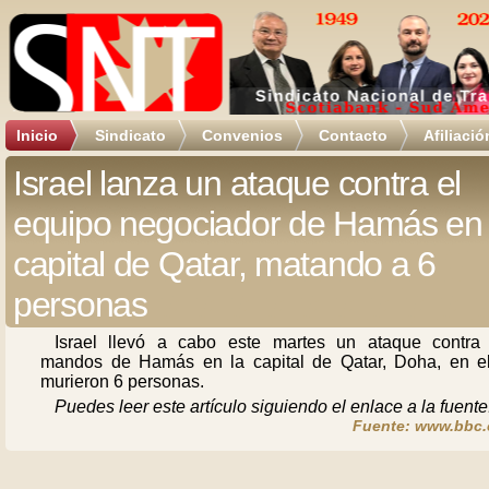
Inicio
Sindicato
Convenios
Contacto
Afiliació
Israel lanza un ataque contra el
equipo negociador de Hamás en 
capital de Qatar, matando a 6
personas
Israel llevó a cabo este martes un ataque contra 
mandos de Hamás en la capital de Qatar, Doha, en e
murieron 6 personas.
Puedes leer este artículo siguiendo el enlace a la fuente
Fuente: www.bbc