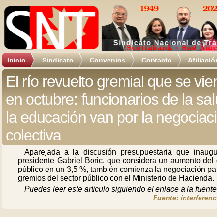
Inicio
Sindicato
Convenios
Contacto
Afiliació
El río revuelto gremial que se vie
en octubre: funcionarios de la sal
la educación van por la negociac
colectiva
Aparejada a la discusión presupuestaria que inaugu
presidente Gabriel Boric, que considera un aumento del 
público en un 3,5 %, también comienza la negociación pa
gremios del sector público con el Ministerio de Hacienda.
Puedes leer este artículo siguiendo el enlace a la fuente
Fuente: interferenc