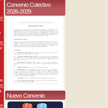
Convenio Colectivo
2026-2029
026
e
026
r
s
os
026
e
Nuevo Convenio
026