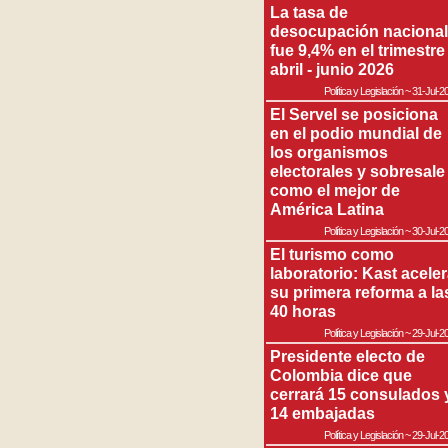
La tasa de
desocupación nacional
fue 9,4% en el trimestre
abril - junio 2026
Política y Legislación
~
31-Jul-2
El Servel se posiciona
en el podio mundial de
los organismos
electorales y sobresale
como el mejor de
América Latina
Política y Legislación
~
30-Jul-2
El turismo como
laboratorio: Kast acele
su primera reforma a la
40 horas
Política y Legislación
~
29-Jul-2
Presidente electo de
Colombia dice que
cerrará 15 consulados 
14 embajadas
Política y Legislación
~
29-Jul-2