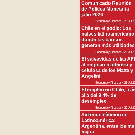
Comunicado Reunión
de Política Monetaria
julio 2026
Economía y Finanzas
~
28-Jul-2
Chile en el podio: Los
países latinoamericano
donde los bancos
generan más utilidades
Economía y Finanzas
~
28-Jul-2
El salvavidas de las AF
al negocio maderero y
celulosa de los Matte y
Angelini
Economía y Finanzas
~
28-Jul-2
El empleo en Chile, má
allá del 9,4% de
desempleo
Economía y Finanzas
~
27-Jul-2
Salarios mínimos en
Latinoamérica:
Argentina, entre los má
bajos