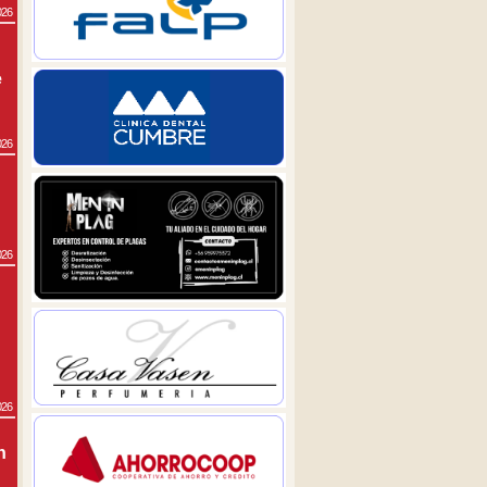
026
e
026
026
026
n