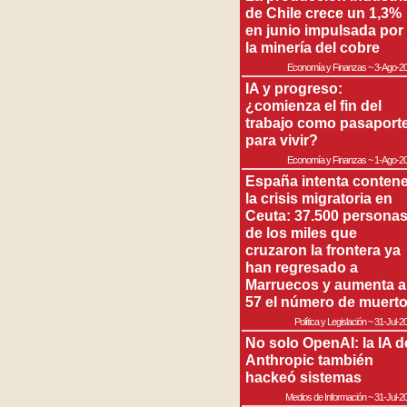
de Chile crece un 1,3%
en junio impulsada por
la minería del cobre
Economía y Finanzas
~
3-Ago-2
IA y progreso:
¿comienza el fin del
trabajo como pasaport
para vivir?
Economía y Finanzas
~
1-Ago-2
España intenta contene
la crisis migratoria en
Ceuta: 37.500 persona
de los miles que
cruzaron la frontera ya
han regresado a
Marruecos y aumenta a
57 el número de muert
Política y Legislación
~
31-Jul-2
No solo OpenAI: la IA d
Anthropic también
hackeó sistemas
Medios de Información
~
31-Jul-2