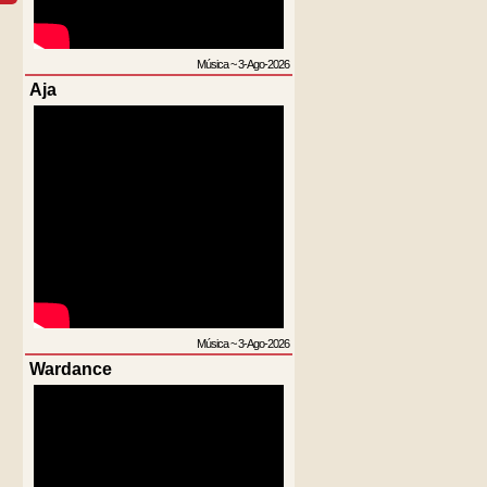
Música
~
3-Ago-2026
Aja
Música
~
3-Ago-2026
Wardance