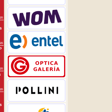
026
s
026
P
026
s
026
s