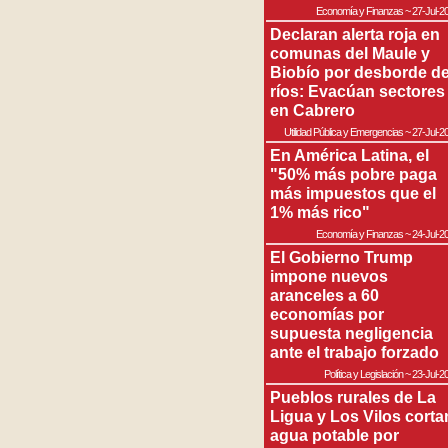
Economía y Finanzas
~
27-Jul-2
Declaran alerta roja en
comunas del Maule y
Biobío por desborde d
ríos: Evacúan sectores
en Cabrero
Utilidad Pública y Emergencias
~
27-Jul-2
En América Latina, el
"50% más pobre paga
más impuestos que el
1% más rico"
Economía y Finanzas
~
24-Jul-2
El Gobierno Trump
impone nuevos
aranceles a 60
economías por
supuesta negligencia
ante el trabajo forzado
Política y Legislación
~
23-Jul-2
Pueblos rurales de La
Ligua y Los Vilos corta
agua potable por