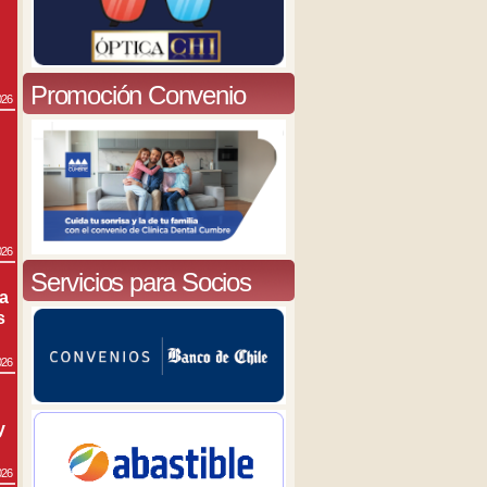
Promoción Convenio
026
026
Servicios para Socios
ra
s
026
y
026