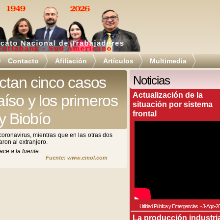
Contacto
Afiliación
Artículos
Multimedia
ectan cinco casos
Noticias
Actualización de la
íso y los primeros
situación por sistema
frontal
y Biobío
coronavirus, mientras que en las otras dos
ron al extranjero.
ace a la fuente.
Fuente: www.emol.com
Utilidad Pública y Emergencias
~
3-Ago-2
La producción industri