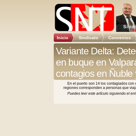
Inicio
Sindicato
Convenios
Variante Delta: Det
en buque en Valpara
contagios en Ñuble 
En el puerto son 14 los contagiados con 
regiones corresponden a personas que viaja
Puedes leer este artículo siguiendo el enl