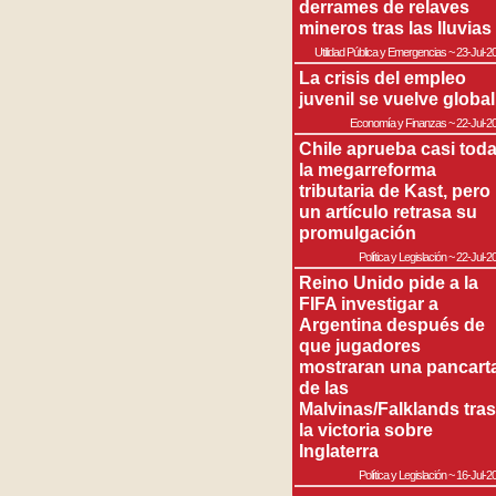
derrames de relaves
mineros tras las lluvias
Utilidad Pública y Emergencias
~
23-Jul-2
La crisis del empleo
juvenil se vuelve global
Economía y Finanzas
~
22-Jul-2
Chile aprueba casi tod
la megarreforma
tributaria de Kast, pero
un artículo retrasa su
promulgación
Política y Legislación
~
22-Jul-2
Reino Unido pide a la
FIFA investigar a
Argentina después de
que jugadores
mostraran una pancart
de las
Malvinas/Falklands tras
la victoria sobre
Inglaterra
Política y Legislación
~
16-Jul-2