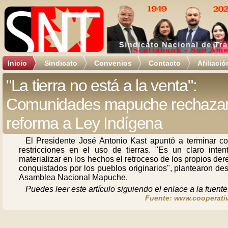
Inicio
Sindicato
Convenios
Contacto
Afiliació
"La tierra no está a la venta":
Comunidades mapuche rechaza
reforma a Ley Indígena
El Presidente José Antonio Kast apuntó a terminar co
restricciones en el uso de tierras. "Es un claro inten
materializar en los hechos el retroceso de los propios de
conquistados por los pueblos originarios", plantearon de
Asamblea Nacional Mapuche.
Puedes leer este artículo siguiendo el enlace a la fuente
Fuente: www.cooperativ