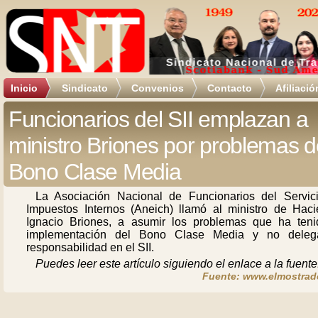
Inicio
Sindicato
Convenios
Contacto
Afiliació
Funcionarios del SII emplazan a
ministro Briones por problemas d
Bono Clase Media
La Asociación Nacional de Funcionarios del Servic
Impuestos Internos (Aneich) llamó al ministro de Haci
Ignacio Briones, a asumir los problemas que ha teni
implementación del Bono Clase Media y no deleg
responsabilidad en el SII.
Puedes leer este artículo siguiendo el enlace a la fuente
Fuente: www.elmostrado