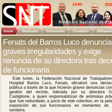
Inicio
Sindicato
Convenios
Contacto
Afiliació
Fenats del Barros Luco denuncia
graves irregularidades y exige
renuncia de su directora tras de
de funcionaria
Este lunes, la Federación Nacional de Trabajadore
Hospital Barros Luco, Fenats, oficializó una declar
pública a través de la que hicieron graves denuncias con
gestión del recinto, liderada por su directora Gi
Castiglione, a quien responsabilizan de anómalas prác
que han redundado, a juicio de este colectivo, en la pel
exposición de sus funcionarios en momentos de c
sanitaria.