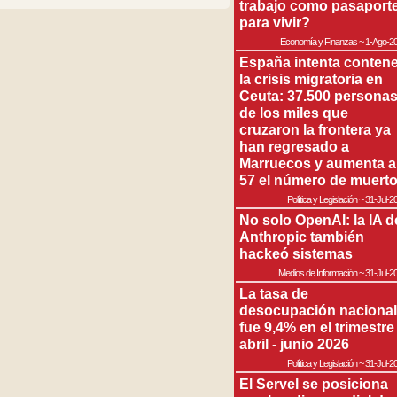
trabajo como pasaport
para vivir?
Economía y Finanzas
~
1-Ago-2
España intenta contene
la crisis migratoria en
Ceuta: 37.500 persona
de los miles que
cruzaron la frontera ya
han regresado a
Marruecos y aumenta a
57 el número de muert
Política y Legislación
~
31-Jul-2
No solo OpenAI: la IA d
Anthropic también
hackeó sistemas
Medios de Información
~
31-Jul-2
La tasa de
desocupación nacional
fue 9,4% en el trimestre
abril - junio 2026
Política y Legislación
~
31-Jul-2
El Servel se posiciona