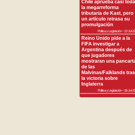
Chile aprueba casi tod
la megarreforma
tributaria de Kast, pero
un artículo retrasa su
promulgación
Política y Legislación
~
22-Jul-2
Reino Unido pide a la
FIFA investigar a
Argentina después de
que jugadores
mostraran una pancart
de las
Malvinas/Falklands tras
la victoria sobre
Inglaterra
Política y Legislación
~
16-Jul-2