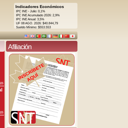
Indicadores Económicos
IPC INE - Julio: 0,1%
IPC INE Acumulado 2026: 2,9%
IPC INE Anual: 3,5%
UF 08 AGO. 2026: $40.844,79
Sueldo Mínimo: $553.553
Afiliación
026
al
026