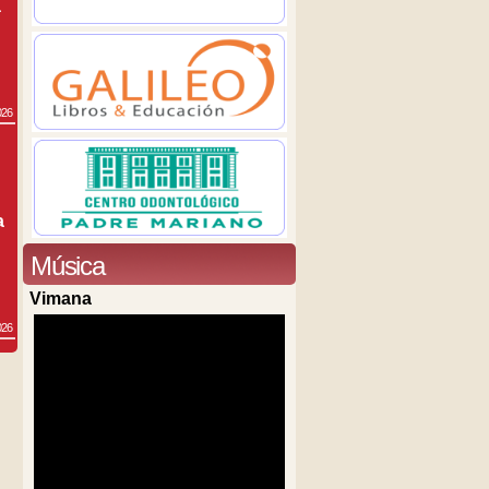
a
026
a
Música
Vimana
026