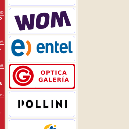
026
P
026
s
026
s
026
e