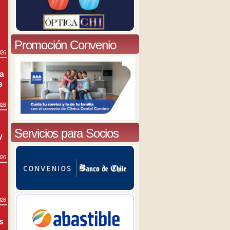
Promoción Convenio
026
ra
s
026
Servicios para Socios
y
026
026
s