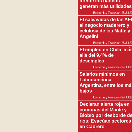
donde los bancos
generan más utilidades
Economía y Finanzas
~
28-Jul-2
El salvavidas de las AF
al negocio maderero y
celulosa de los Matte y
Angelini
Economía y Finanzas
~
28-Jul-2
El empleo en Chile, má
allá del 9,4% de
desempleo
Economía y Finanzas
~
27-Jul-2
Salarios mínimos en
Latinoamérica:
Argentina, entre los má
bajos
Economía y Finanzas
~
27-Jul-2
Declaran alerta roja en
comunas del Maule y
Biobío por desborde d
ríos: Evacúan sectores
en Cabrero