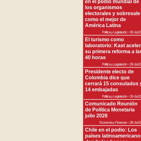
en el podio mundial de
los organismos
electorales y sobresale
como el mejor de
América Latina
Política y Legislación
~
30-Jul-2
El turismo como
laboratorio: Kast acele
su primera reforma a la
40 horas
Política y Legislación
~
29-Jul-2
Presidente electo de
Colombia dice que
cerrará 15 consulados 
14 embajadas
Política y Legislación
~
29-Jul-2
Comunicado Reunión
de Política Monetaria
julio 2026
Economía y Finanzas
~
28-Jul-2
Chile en el podio: Los
países latinoamericano