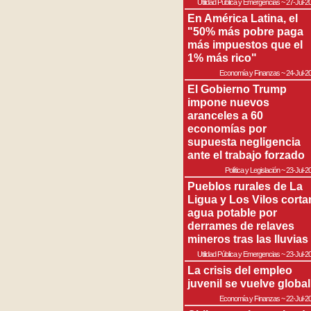
Utilidad Pública y Emergencias
~
27-Jul-2
En América Latina, el
"50% más pobre paga
más impuestos que el
1% más rico"
Economía y Finanzas
~
24-Jul-2
El Gobierno Trump
impone nuevos
aranceles a 60
economías por
supuesta negligencia
ante el trabajo forzado
Política y Legislación
~
23-Jul-2
Pueblos rurales de La
Ligua y Los Vilos corta
agua potable por
derrames de relaves
mineros tras las lluvias
Utilidad Pública y Emergencias
~
23-Jul-2
La crisis del empleo
juvenil se vuelve global
Economía y Finanzas
~
22-Jul-2