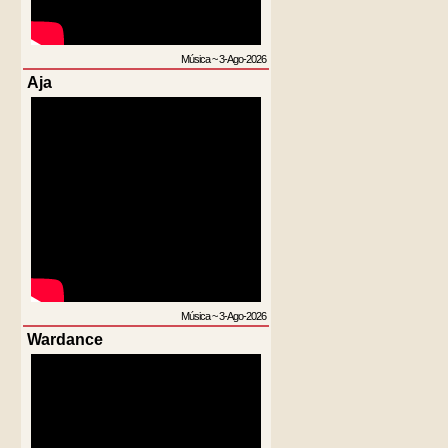
Música
~
3-Ago-2026
Aja
Música
~
3-Ago-2026
Wardance