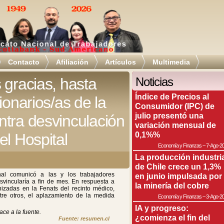
Contacto
Afiliación
Artículos
Multimedia
 gracias, hasta
Noticias
Índice de Precios al
ionarios/as de la
Consumidor (IPC) de
julio presentó una
tra desvinculación
variación mensual de
0,1%%
el Hospital
Economía y Finanzas
~
7-Ago-2
La producción industri
de Chile crece un 1,3%
nal comunicó a las y los trabajadores
en junio impulsada por
svincularía a fin de mes. En respuesta a
la minería del cobre
anizadas en la Fenats del recinto médico,
re otros, el aplazamiento de la medida
Economía y Finanzas
~
3-Ago-2
IA y progreso:
ace a la fuente.
¿comienza el fin del
Fuente: resumen.cl