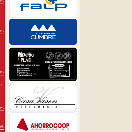
026
026
026
n
026
026