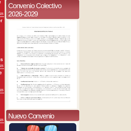
e
Convenio Colectivo
2026-2029
026
r
s
os
026
e
026
Nuevo Convenio
026