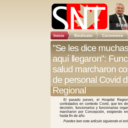
Inicio
Sindicato
Convenios
"Se les dice muchas
aquí llegaron": Func
salud marcharon con
de personal Covid d
Regional
El pasado jueves, el Hospital Regio
contratados en contexto Covid, que les de
decisión, funcionarios y funcionarias org
marcharon por Concepción, exigiendo ent
hasta fin de año.
Puedes leer este artículo siguiendo el enl