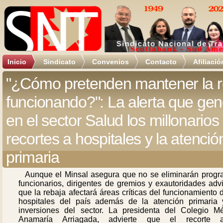
Inicio
Sindicato
Convenios
Contacto
Afiliació
"¿Cómo pretenden mantener la 
funcionando?": La alerta que ge
en el sector Salud los millonarios
recortes a hospitales y la atenció
primaria
Aunque el Minsal asegura que no se eliminarán progr
funcionarios, dirigentes de gremios y exautoridades adv
que la rebaja afectará áreas críticas del funcionamiento 
hospitales del país además de la atención primaria 
inversiones del sector. La presidenta del Colegio Mé
Anamaría Arriagada, advierte que el recorte a