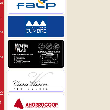
026
e
026
026
026
n