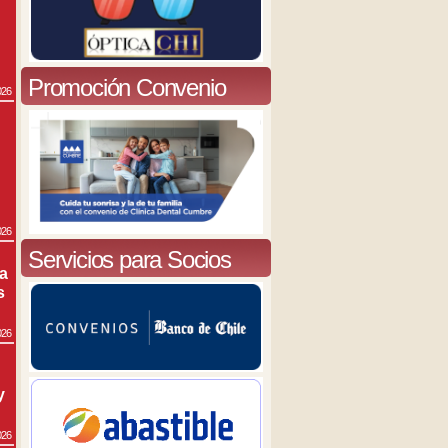
Promoción Convenio
026
026
Servicios para Socios
ra
s
026
y
026