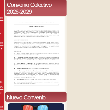
Convenio Colectivo
2026-2029
026
e
026
r
s
os
026
e
Nuevo Convenio
026