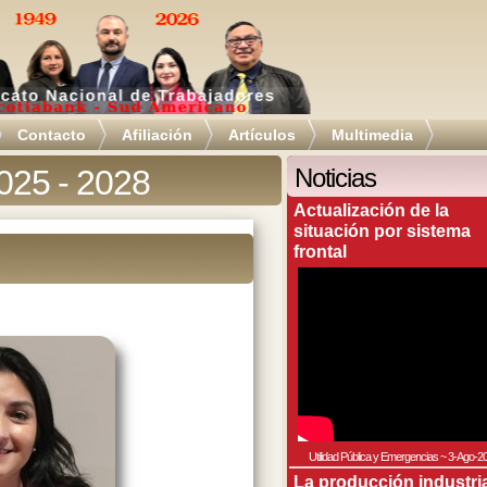
Contacto
Afiliación
Artículos
Multimedia
2025 - 2028
Noticias
Actualización de la
situación por sistema
frontal
Utilidad Pública y Emergencias
~
3-Ago-2
La producción industri