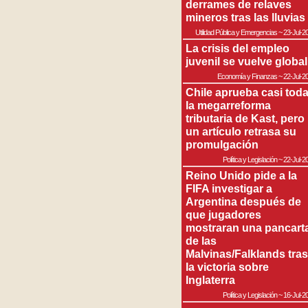
derrames de relaves
mineros tras las lluvias
Utilidad Pública y Emergencias
~
23-Jul-2
La crisis del empleo
juvenil se vuelve global
Economía y Finanzas
~
22-Jul-2
Chile aprueba casi tod
la megarreforma
tributaria de Kast, pero
un artículo retrasa su
promulgación
Política y Legislación
~
22-Jul-2
Reino Unido pide a la
FIFA investigar a
Argentina después de
que jugadores
mostraran una pancart
de las
Malvinas/Falklands tras
la victoria sobre
Inglaterra
Política y Legislación
~
16-Jul-2