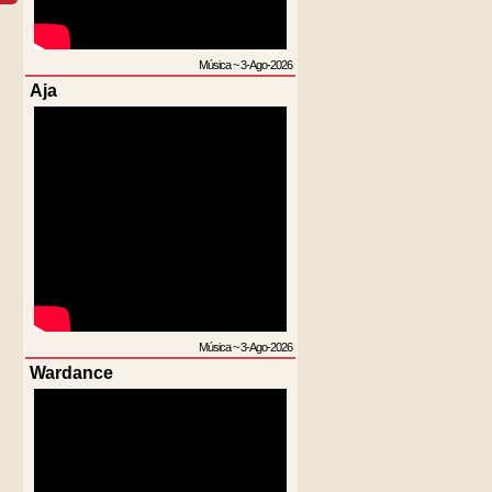
Música
~
3-Ago-2026
Aja
Música
~
3-Ago-2026
Wardance