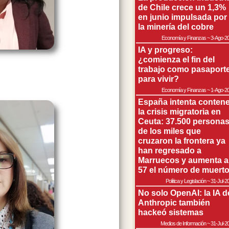
de Chile crece un 1,3%
en junio impulsada por
la minería del cobre
Economía y Finanzas
~
3-Ago-2
IA y progreso:
¿comienza el fin del
trabajo como pasaport
para vivir?
Economía y Finanzas
~
1-Ago-2
España intenta contene
la crisis migratoria en
Ceuta: 37.500 persona
de los miles que
cruzaron la frontera ya
han regresado a
Marruecos y aumenta a
57 el número de muert
Política y Legislación
~
31-Jul-2
No solo OpenAI: la IA d
Anthropic también
hackeó sistemas
Medios de Información
~
31-Jul-2