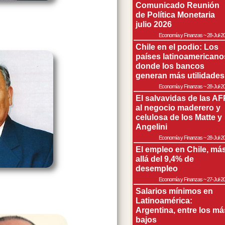
Comunicado Reunión
de Política Monetaria
julio 2026
Economía y Finanzas
~
28-Jul-2
Chile en el podio: Los
países latinoamericano
donde los bancos
generan más utilidades
Economía y Finanzas
~
28-Jul-2
El salvavidas de las AF
al negocio maderero y
celulosa de los Matte y
Angelini
Economía y Finanzas
~
28-Jul-2
El empleo en Chile, má
allá del 9,4% de
desempleo
Economía y Finanzas
~
27-Jul-2
Salarios mínimos en
Latinoamérica:
Argentina, entre los má
bajos