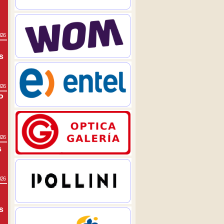
026
s
026
P
026
s
026
s