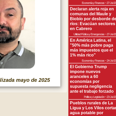
Economía y Finanzas
~
27-Jul-2
Declaran alerta roja en
comunas del Maule y
Biobío por desborde d
ríos: Evacúan sectores
en Cabrero
Utilidad Pública y Emergencias
~
27-Jul-2
En América Latina, el
"50% más pobre paga
más impuestos que el
1% más rico"
Economía y Finanzas
~
24-Jul-2
El Gobierno Trump
impone nuevos
aranceles a 60
lizada mayo de 2025
economías por
supuesta negligencia
ante el trabajo forzado
Política y Legislación
~
23-Jul-2
Pueblos rurales de La
Ligua y Los Vilos corta
agua potable por