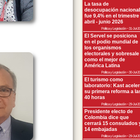
La tasa de
desocupación nacional
fue 9,4% en el trimestre
abril - junio 2026
Política y Legislación
~
31-Jul-2
El Servel se posiciona
en el podio mundial de
los organismos
electorales y sobresale
como el mejor de
América Latina
Política y Legislación
~
30-Jul-2
El turismo como
laboratorio: Kast acele
su primera reforma a la
40 horas
Política y Legislación
~
29-Jul-2
Presidente electo de
Colombia dice que
cerrará 15 consulados 
14 embajadas
Política y Legislación
~
29-Jul-2