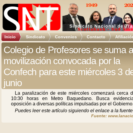
Inicio
Sindicato
Convenios
Contacto
Afiliació
Colegio de Profesores se suma a
movilización convocada por la
Confech para este miércoles 3 d
junio
La paralización de este miércoles comenzará cerca d
10:30 horas en Metro Baquedano. Busca evidenci
oposición a diversas políticas impulsadas por el Gobierno
Puedes leer este artículo siguiendo el enlace a la fuente
Fuente: www.lanacio