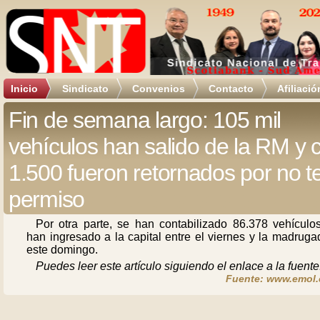
Inicio
Sindicato
Convenios
Contacto
Afiliació
Fin de semana largo: 105 mil
vehículos han salido de la RM y c
1.500 fueron retornados por no t
permiso
Por otra parte, se han contabilizado 86.378 vehículo
han ingresado a la capital entre el viernes y la madrug
este domingo.
Puedes leer este artículo siguiendo el enlace a la fuente
Fuente: www.emol