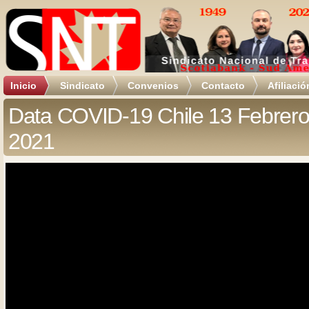
Inicio
Sindicato
Convenios
Contacto
Afiliació
Data COVID-19 Chile 13 Febrer
2021