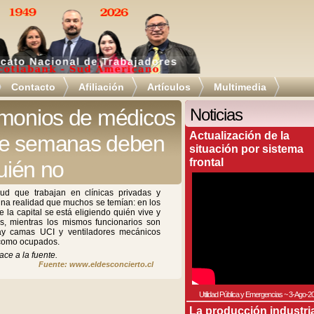
Contacto
Afiliación
Artículos
Multimedia
imonios de médicos
Noticias
Actualización de la
ce semanas deben
situación por sistema
frontal
quién no
ud que trabajan en clínicas privadas y
una realidad que muchos se temían: en los
e la capital se está eligiendo quién vive y
, mientras los mismos funcionarios son
hay camas UCI y ventiladores mecánicos
 como ocupados.
ace a la fuente.
Fuente: www.eldesconcierto.cl
Utilidad Pública y Emergencias
~
3-Ago-2
La producción industri