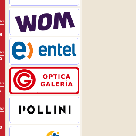
026
s
026
P
026
s
026
s