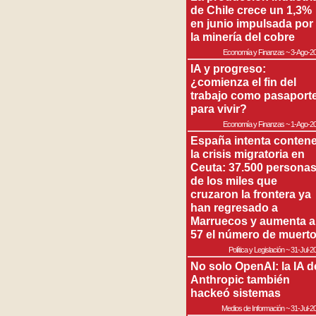
de Chile crece un 1,3%
en junio impulsada por
la minería del cobre
Economía y Finanzas
~
3-Ago-2
IA y progreso:
¿comienza el fin del
trabajo como pasaport
para vivir?
Economía y Finanzas
~
1-Ago-2
España intenta contene
la crisis migratoria en
Ceuta: 37.500 persona
de los miles que
cruzaron la frontera ya
han regresado a
Marruecos y aumenta a
57 el número de muert
Política y Legislación
~
31-Jul-2
No solo OpenAI: la IA d
Anthropic también
hackeó sistemas
Medios de Información
~
31-Jul-2