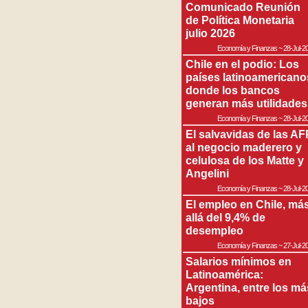
Comunicado Reunión
de Política Monetaria
julio 2026
Economía y Finanzas
~
28-Jul-2
Chile en el podio: Los
países latinoamericano
donde los bancos
generan más utilidades
Economía y Finanzas
~
28-Jul-2
El salvavidas de las AF
al negocio maderero y
celulosa de los Matte y
Angelini
Economía y Finanzas
~
28-Jul-2
El empleo en Chile, má
allá del 9,4% de
desempleo
Economía y Finanzas
~
27-Jul-2
Salarios mínimos en
Latinoamérica:
Argentina, entre los má
bajos