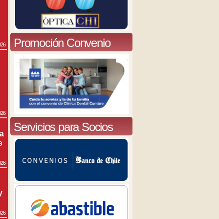
Promoción Convenio
026
026
Servicios para Socios
ra
s
026
y
026