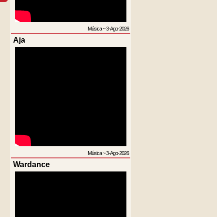
Música
~
3-Ago-2026
Aja
Música
~
3-Ago-2026
Wardance