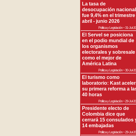
La tasa de
desocupación nacional
fue 9,4% en el trimestre
abril - junio 2026
Política y Legislación
~
31-Jul-2
El Servel se posiciona
en el podio mundial de
los organismos
electorales y sobresale
como el mejor de
América Latina
Política y Legislación
~
30-Jul-2
El turismo como
laboratorio: Kast acele
su primera reforma a la
40 horas
Política y Legislación
~
29-Jul-2
Presidente electo de
Colombia dice que
cerrará 15 consulados 
14 embajadas
Política y Legislación
~
29-Jul-2