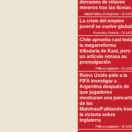
derrames de relaves
mineros tras las lluvias
Utilidad Pública y Emergencias
~
23-Jul-2
La crisis del empleo
juvenil se vuelve global
Economía y Finanzas
~
22-Jul-2
Chile aprueba casi tod
la megarreforma
tributaria de Kast, pero
un artículo retrasa su
promulgación
Política y Legislación
~
22-Jul-2
Reino Unido pide a la
FIFA investigar a
Argentina después de
que jugadores
mostraran una pancart
de las
Malvinas/Falklands tras
la victoria sobre
Inglaterra
Política y Legislación
~
16-Jul-2