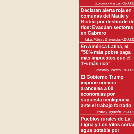
Economía y Finanzas
~
27-Jul-2
Declaran alerta roja en
comunas del Maule y
Biobío por desborde d
ríos: Evacúan sectores
en Cabrero
Utilidad Pública y Emergencias
~
27-Jul-2
En América Latina, el
"50% más pobre paga
más impuestos que el
1% más rico"
Economía y Finanzas
~
24-Jul-2
El Gobierno Trump
impone nuevos
aranceles a 60
economías por
supuesta negligencia
ante el trabajo forzado
Política y Legislación
~
23-Jul-2
Pueblos rurales de La
Ligua y Los Vilos corta
agua potable por