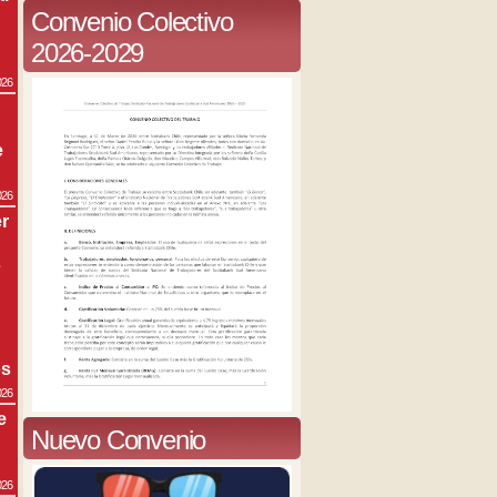
Convenio Colectivo
2026-2029
026
e
026
r
s
os
026
e
Nuevo Convenio
026