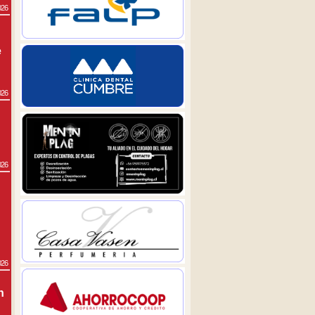
026
e
026
026
026
n