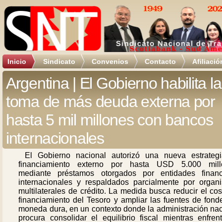
Inicio
Sindicato
Convenios
Contacto
Afiliació
Argentina | El Gobierno habilita la
toma de más deuda externa por
hasta 5 mil millones con bancos
internacionales
El Gobierno nacional autorizó una nueva estrateg
financiamiento externo por hasta USD 5.000 mill
mediante préstamos otorgados por entidades financ
internacionales y respaldados parcialmente por organ
multilaterales de crédito. La medida busca reducir el co
financiamiento del Tesoro y ampliar las fuentes de fond
moneda dura, en un contexto donde la administración nac
procura consolidar el equilibrio fiscal mientras enfren