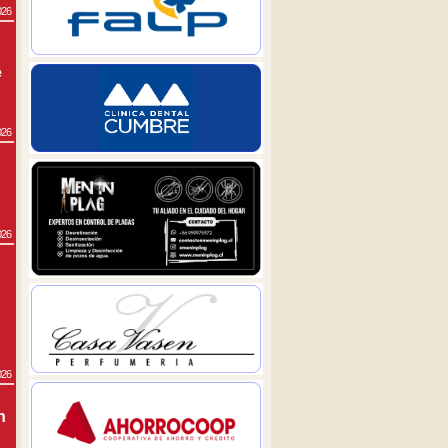
026
e
026
026
026
n