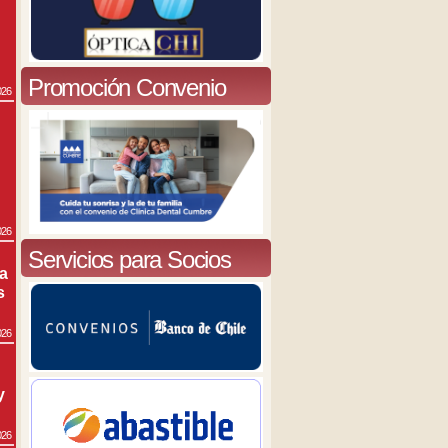
Promoción Convenio
026
026
Servicios para Socios
ra
s
026
y
026