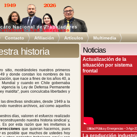
Contacto
Afiliación
Artículos
Multimedia
tra historia
Noticias
Actualización de la
situación por sistema
o sitio, mostrándoles nuestros primeros
frontal
949 y donde constan los nombres de los
zación, que nace a fines de los años 40, a
ra Mundial y cuando en Chile gobernaba
a vigencia la Ley de Defensa Permanente
ey maldita", pues conculcaba libertades y
as directivas sindicales, desde 1949 a la
zando nuestros archivos, así como aquellos
stros días, valoren el esfuerzo realizado
econstruyendo nuestra historia sindical y,
. Es por esta razón que les invitamos a
orrecciones
que quieran hacernos, pues
Utilidad Pública y Emergencias
~
3-Ago-2
 y es posible que muchos de ustedes hoy
La producción industri