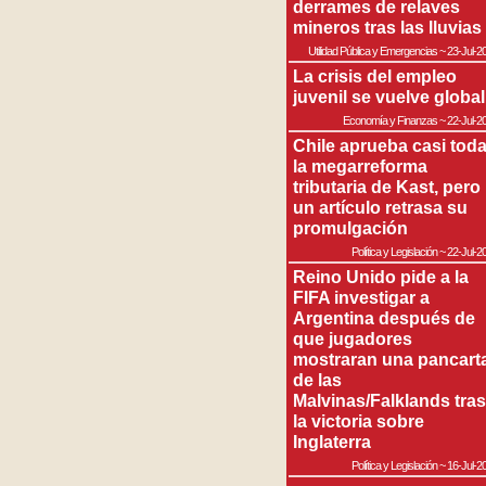
derrames de relaves
mineros tras las lluvias
Utilidad Pública y Emergencias
~
23-Jul-2
La crisis del empleo
juvenil se vuelve global
Economía y Finanzas
~
22-Jul-2
Chile aprueba casi tod
la megarreforma
tributaria de Kast, pero
un artículo retrasa su
promulgación
Política y Legislación
~
22-Jul-2
Reino Unido pide a la
FIFA investigar a
Argentina después de
que jugadores
mostraran una pancart
de las
Malvinas/Falklands tras
la victoria sobre
Inglaterra
Política y Legislación
~
16-Jul-2