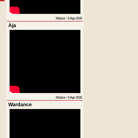
Música
~
3-Ago-2026
Aja
Música
~
3-Ago-2026
Wardance