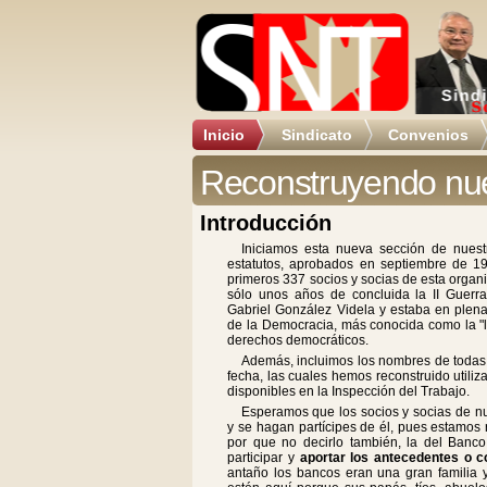
Inicio
Sindicato
Convenios
Reconstruyendo nues
Introducción
Iniciamos esta nueva sección de nuestr
estatutos, aprobados en septiembre de 1
primeros 337 socios y socias de esta organi
sólo unos años de concluida la II Guer
Gabriel González Videla y estaba en plen
de la Democracia, más conocida como la "l
derechos democráticos.
Además, incluimos los nombres de todas l
fecha, las cuales hemos reconstruido utili
disponibles en la Inspección del Trabajo.
Esperamos que los socios y socias de nue
y se hagan partícipes de él, pues estamos r
por que no decirlo también, la del Banco
participar y
aportar los antecedentes o c
antaño los bancos eran una gran familia