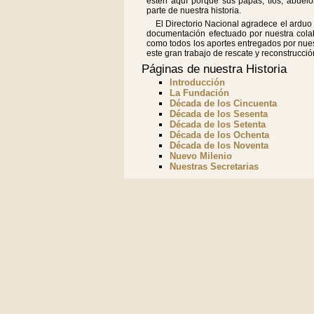
estén aquí porque sus papás, tíos, abuelo
parte de nuestra historia.
El Directorio Nacional agradece el arduo
documentación efectuado por nuestra colab
como todos los aportes entregados por nuest
este gran trabajo de rescate y reconstrucció
Páginas de nuestra Historia
Introducción
La Fundación
Década de los Cincuenta
Década de los Sesenta
Década de los Setenta
Década de los Ochenta
Década de los Noventa
Nuevo Milenio
Nuestras Secretarias