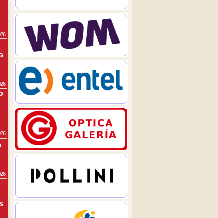
026
s
026
P
026
s
026
s