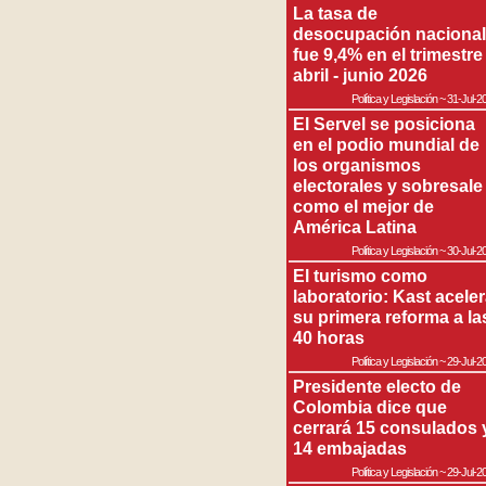
La tasa de
desocupación nacional
fue 9,4% en el trimestre
abril - junio 2026
Política y Legislación
~
31-Jul-2
El Servel se posiciona
en el podio mundial de
los organismos
electorales y sobresale
como el mejor de
América Latina
Política y Legislación
~
30-Jul-2
El turismo como
laboratorio: Kast acele
su primera reforma a la
40 horas
Política y Legislación
~
29-Jul-2
Presidente electo de
Colombia dice que
cerrará 15 consulados 
14 embajadas
Política y Legislación
~
29-Jul-2