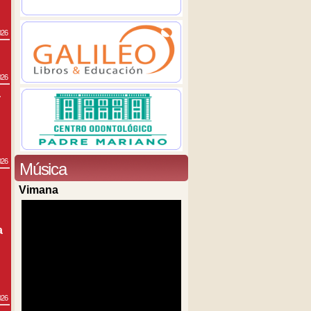
026
026
a
026
Música
Vimana
a
026