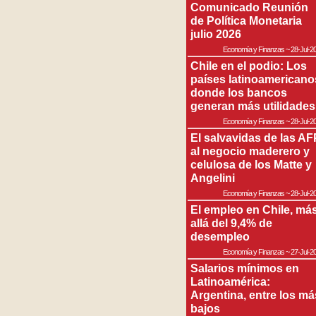
Comunicado Reunión
de Política Monetaria
julio 2026
Economía y Finanzas
~
28-Jul-2
Chile en el podio: Los
países latinoamericano
donde los bancos
generan más utilidades
Economía y Finanzas
~
28-Jul-2
El salvavidas de las AF
al negocio maderero y
celulosa de los Matte y
Angelini
Economía y Finanzas
~
28-Jul-2
El empleo en Chile, má
allá del 9,4% de
desempleo
Economía y Finanzas
~
27-Jul-2
Salarios mínimos en
Latinoamérica:
Argentina, entre los má
bajos