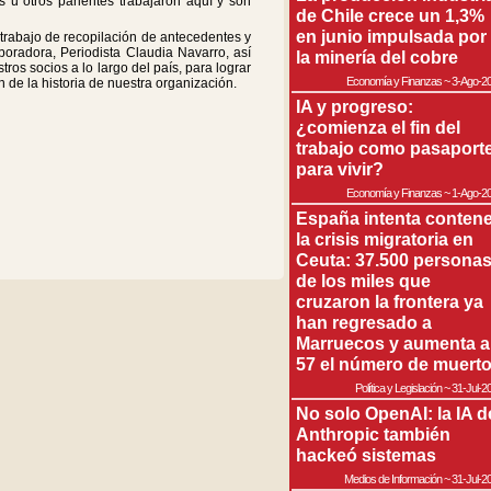
s u otros parientes trabajaron aquí y son
de Chile crece un 1,3%
en junio impulsada por
 trabajo de recopilación de antecedentes y
oradora, Periodista Claudia Navarro, así
la minería del cobre
ros socios a lo largo del país, para lograr
Economía y Finanzas
~
3-Ago-2
n de la historia de nuestra organización.
IA y progreso:
¿comienza el fin del
trabajo como pasaport
para vivir?
Economía y Finanzas
~
1-Ago-2
España intenta contene
la crisis migratoria en
Ceuta: 37.500 persona
de los miles que
cruzaron la frontera ya
han regresado a
Marruecos y aumenta a
57 el número de muert
Política y Legislación
~
31-Jul-2
No solo OpenAI: la IA d
Anthropic también
hackeó sistemas
Medios de Información
~
31-Jul-2