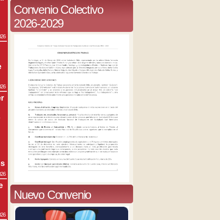
Convenio Colectivo
2026-2029
026
e
026
r
s
os
026
e
Nuevo Convenio
026