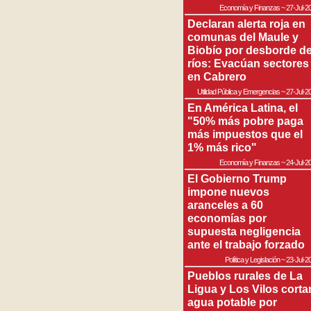
Economía y Finanzas
~
27-Jul-2
Declaran alerta roja en
comunas del Maule y
Biobío por desborde d
ríos: Evacúan sectores
en Cabrero
Utilidad Pública y Emergencias
~
27-Jul-2
En América Latina, el
"50% más pobre paga
más impuestos que el
1% más rico"
Economía y Finanzas
~
24-Jul-2
El Gobierno Trump
impone nuevos
aranceles a 60
economías por
supuesta negligencia
ante el trabajo forzado
Política y Legislación
~
23-Jul-2
Pueblos rurales de La
Ligua y Los Vilos corta
agua potable por