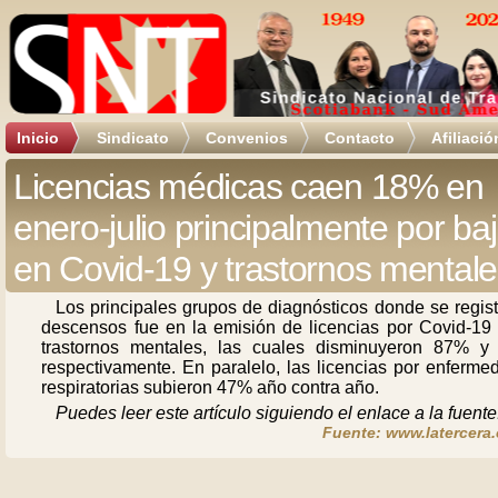
Inicio
Sindicato
Convenios
Contacto
Afiliació
Licencias médicas caen 18% en
enero-julio principalmente por ba
en Covid-19 y trastornos mental
Los principales grupos de diagnósticos donde se regis
descensos fue en la emisión de licencias por Covid-19 
trastornos mentales, las cuales disminuyeron 87% y
respectivamente. En paralelo, las licencias por enferme
respiratorias subieron 47% año contra año.
Puedes leer este artículo siguiendo el enlace a la fuente
Fuente: www.latercera